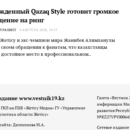
жденный Qazaq Style готовит громкое
щение на ринг
УРАХМЕТ
4 АВГУСТА 2026, 16:57
Жетiсу и экс-чемпион мира Жанибек Алимханулы
 своем обращении к фанатам, что казахстанцы
достойное место в профессиональном...
здание www.vestnik19.kz
Газета «Вестник 
информации Мин
 ГКП на ПХВ «Жетісу Медиа» ГУ «Управление
развития Респуб
олитики области Жетісу»
№KZ27VPY00064533
сайта: Далекенова М.А.
Сетевое издание 