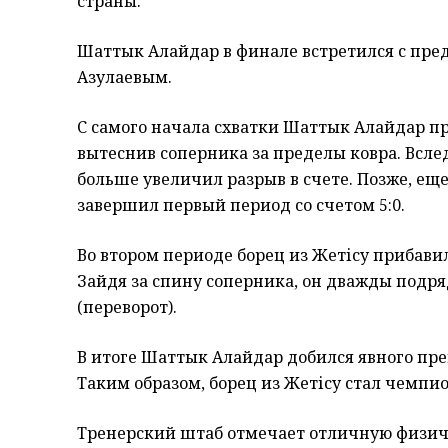
страны.
Шаттык Алайдар в финале встретился с пр
Азулаевым.
С самого начала схватки Шаттык Алайдар пр
вытеснив соперника за пределы ковра. Всле
больше увеличил разрыв в счете. Позже, еще
завершил первый период со счетом 5:0.
Во втором периоде борец из Жетісу прибави
Зайдя за спину соперника, он дважды подр
(переворот).
В итоге Шаттык Алайдар добился явного пр
Таким образом, борец из Жетісу стал чемпио
Тренерский штаб отмечает отличную физиче