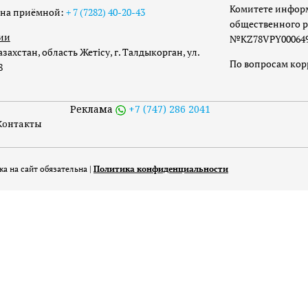
Комитете инфор
она приёмной:
+ 7 (7282) 40-20-43
общественного р
ии
№KZ78VPY00064973
захстан, область Жетісу, г. Талдыкорган, ул.
По вопросам ко
8
Реклама
+7 (747) 286 2041
Контакты
а на сайт обязательна |
Политика конфиденциальности