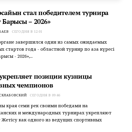
рсайын стал победителем турнира
 Барысы – 2026»
БАЕВ
СЕГОДНЯ В 12:01
органе завершился один из самых ожидаемых
 стартов года - областной турнир по қазақ күресі
рысы - 2026»,...
 укрепляет позиции кузницы
вных чемпионов
 СКЛАБОВСКИЙ
СЕГОДНЯ В 09:46
ы края семи рек своими победами на
канских и международных турнирах укрепляют
 Жетісу как одного из ведущих спортивных
.