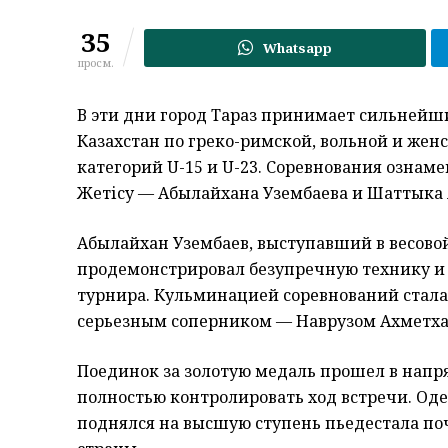
35
Whatsapp
просм.
В эти дни город Тараз принимает сильнейш
Казахстан по греко-римской, вольной и жен
категорий U-15 и U-23. Соревнования ознаме
Жетісу — Абылайхана Узембаева и Шаттыка
Абылайхан Узембаев, выступавший в весовой
продемонстрировал безупречную технику и 
турнира. Кульминацией соревнований стала 
серьезным соперником — Наврузом Ахметх
Поединок за золотую медаль прошел в напр
полностью контролировать ход встречи. Одер
поднялся на высшую ступень пьедестала по