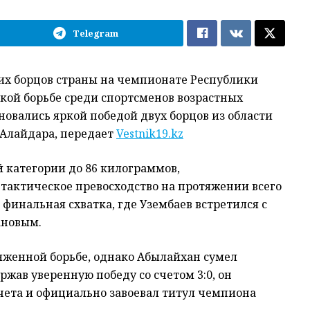
Telegram
их борцов страны на чемпионате Республики
ской борьбе среди спортсменов возрастных
новались яркой победой двух борцов из области
 Алайдара, передает
Vestnik19.kz
 категории до 86 килограммов,
тактическое превосходство на протяжении всего
финальная схватка, где Узембаев встретился с
ановым.
яженной борьбе, однако Абылайхан сумел
жав уверенную победу со счетом 3:0, он
чета и официально завоевал титул чемпиона