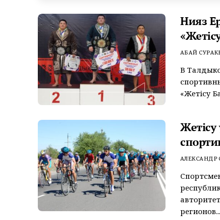
Нияз Е
«Жетісу
АБАЙ СУРАК
В Талдык
спортивных
«Жетісу Ба
Жетісу
спорти
АЛЕКСАНДР
Спортсмен
республи
авторитет
регионов..