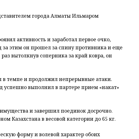
едставителем города Алматы Ильмаром
оявил активность и заработал первое очко,
д за этим он прошел за спину противника и еще
 раз вытолкнув соперника за край ковра, он
л в темпе и продолжил непрерывные атаки.
яд успешно выполнил в партере прием «накат»
еимущества и завершил поединок досрочно.
ном Казахстана в весовой категории до 65 кг.
скую форму и волевой характер обоих