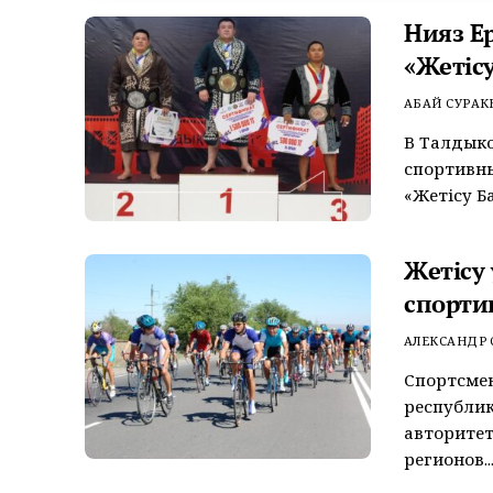
Нияз Е
«Жетісу
АБАЙ СУРАК
В Талдык
спортивных
«Жетісу Ба
Жетісу
спорти
АЛЕКСАНДР
Спортсмен
республи
авторитет
регионов..