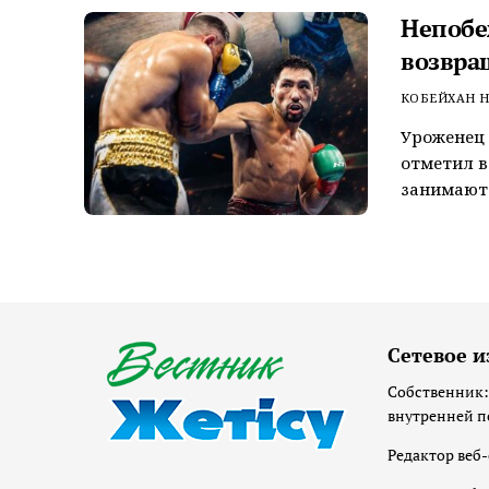
Непобе
возвра
КОБЕЙХАН Н
Уроженец 
отметил в
занимают 
Сетевое и
Собственник:
внутренней п
Редактор веб-