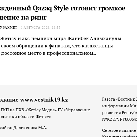
жденный Qazaq Style готовит громкое
щение на ринг
УРАХМЕТ
4 АВГУСТА 2026, 16:57
Жетiсу и экс-чемпион мира Жанибек Алимханулы
 своем обращении к фанатам, что казахстанцы
достойное место в профессиональном...
здание www.vestnik19.kz
Газета «Вестник 
информации Мин
 ГКП на ПХВ «Жетісу Медиа» ГУ «Управление
развития Респуб
олитики области Жетісу»
№KZ27VPY00064533
сайта: Далекенова М.А.
Сетевое издание 
Комитете инфор