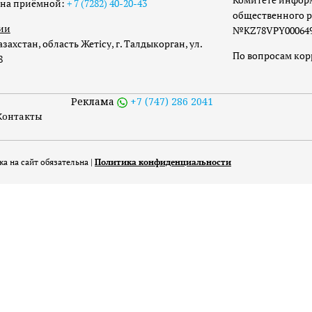
она приёмной:
+ 7 (7282) 40-20-43
общественного р
ии
№KZ78VPY00064973
захстан, область Жетісу, г. Талдыкорган, ул.
По вопросам ко
8
Реклама
+7 (747) 286 2041
Контакты
а на сайт обязательна |
Политика конфиденциальности