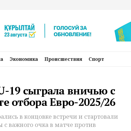
на
Экономика
Происшествия
Спорт
U-19 сыграла вничью с
те отбора Евро-2025/26
лись в концовке встречи и стартовали
 с важного очка в матче против