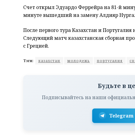
Счет открыл Эдуардо Феррейра на 81-й мину
минуте вышедший на замену Алдияр Нургал
После первого тура Казахстан и Португалия 
Следующий матч казахстанская сборная пров
с Грецией.
Тэги:
казахстан
молодежь
португалия
сп
Будьте в ц
Подписывайтесь на наши официальн
Telegram