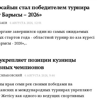
рсайын стал победителем турнира
 Барысы – 2026»
БАЕВ
6 АВГУСТА 2026, 12:01
органе завершился один из самых ожидаемых
 стартов года - областной турнир по қазақ күресі
рысы - 2026»,...
 укрепляет позиции кузницы
вных чемпионов
 СКЛАБОВСКИЙ
6 АВГУСТА 2026, 9:46
ы края семи рек своими победами на
канских и международных турнирах укрепляют
 Жетісу как одного из ведущих спортивных
.