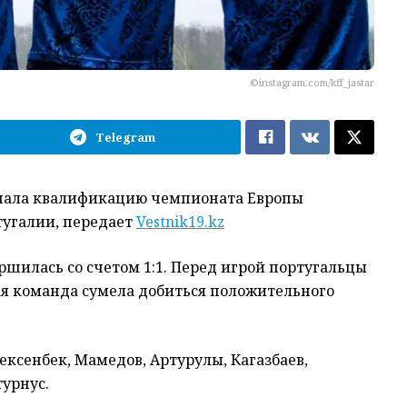
©instagram.com/kff_jastar
Telegram
начала квалификацию чемпионата Европы
тугалии, передает
Vestnik19.kz
ршилась со счетом 1:1. Перед игрой португальцы
ая команда сумела добиться положительного
Жексенбек, Мамедов, Артурулы, Кагазбаев,
турнус.