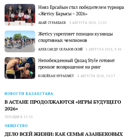
Нияз Ерсайын стал победителем турнира
«Жетісу Барысы – 2026»
АБАЙ СУРАКБАЕВ
6 АВГУСТА 2026, 12:01
Жетісу укрепляет позиции кузницы
спортивных чемпионов
АЛЕКСАНДР СКЛАБОВСКИЙ
6 АВГУСТА 2026, 9:46
Непобежденный Qazaq Style готовит
громкое возвращение на ринг
КОБЕЙХАН НУРАХМЕТ
4 АВГУСТА 2026, 16:57
НОВОСТИ КАЗАХСТАНА
В АСТАНЕ ПРОДОЛЖАЮТСЯ «ИГРЫ БУДУЩЕГО
2026»
СЕГОДНЯ В 13:35
ОБЩЕСТВО
ДЕЛО ВСЕЙ ЖИЗНИ: КАК СЕМЬЯ АЗАНБЕКОВЫХ