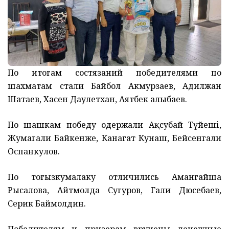
По итогам состязаний победителями по
шахматам стали Байбол Акмурзаев, Адилжан
Шатаев, Хасен Даулетхан, Аятбек Қалыбаев.
По шашкам победу одержали Ақсубай Түйеші,
Жумагали Байкенже, Канагат Кунаш, Бейсенгали
Оспанкулов.
По тогызкумалаку отличились Амангайша
Рысалова, Айтмолда Сугуров, Гали Дюсебаев,
Серик Баймолдин.
Победителям и призерам вручены денежные