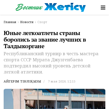
Главная
Новости
Спорт
Юные легкоатлеты страны
боролись за звание лучших в
Талдыкоргане
Республиканский турнир в честь мастера
спорта СССР Мурата Джузгенбаева
подтвердил высокий уровень детской
легкой атлетики.
АЙГЕРІМ ТІНӘЛІҚЫЗЫ
7 мая 2026, 12:15