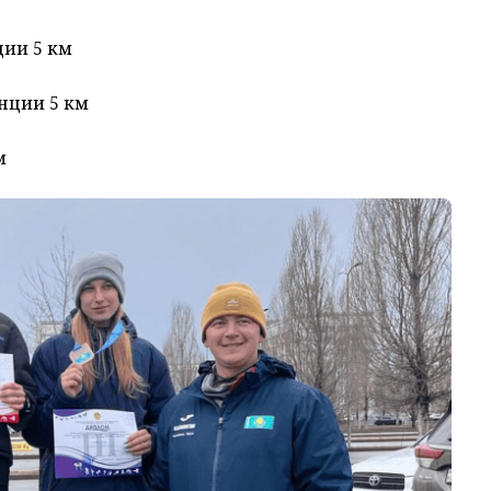
ции 5 км
нции 5 км
м