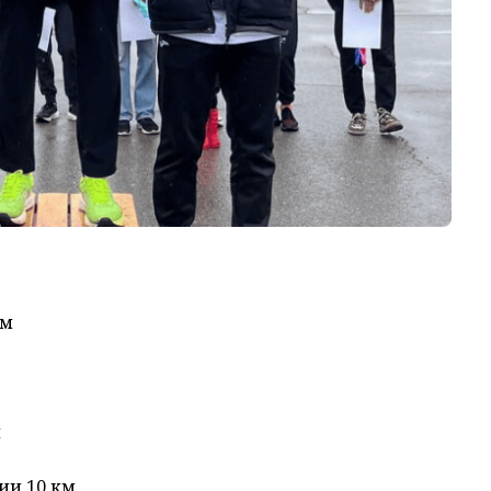
км
м
ии 10 км