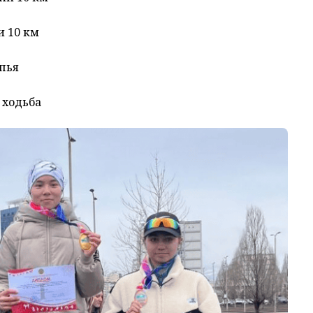
и 10 км
пья
 ходьба