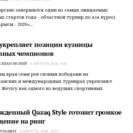
органе завершился один из самых ожидаемых
 стартов года - областной турнир по қазақ күресі
рысы - 2026»,...
 укрепляет позиции кузницы
вных чемпионов
 СКЛАБОВСКИЙ
6 АВГУСТА 2026, 9:46
ы края семи рек своими победами на
канских и международных турнирах укрепляют
 Жетісу как одного из ведущих спортивных
.
жденный Qazaq Style готовит громкое
щение на ринг
УРАХМЕТ
4 АВГУСТА 2026, 16:57