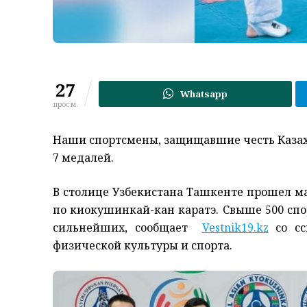
27
Whatsapp
просм.
Наши спортсмены, защищавшие честь Казахс
7 медалей.
В столице Узбекистана Ташкенте прошел 
по киокушинкай-кан каратэ. Свыше 500 спор
сильнейших, сообщает
Vestnik19.kz
со сс
физической культуры и спорта.