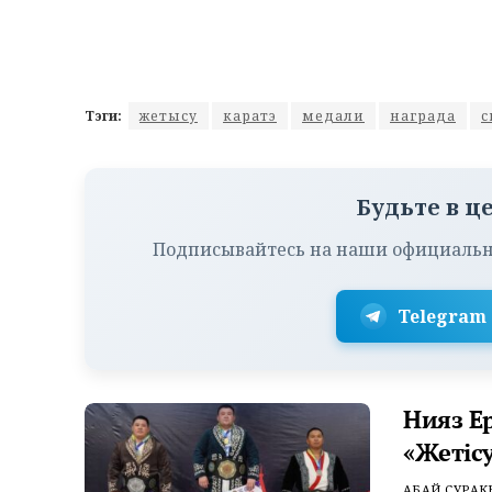
Тэги:
жетысу
каратэ
медали
награда
с
Будьте в ц
Подписывайтесь на наши официальн
Telegram
Нияз Е
«Жетісу
АБАЙ СУРАК