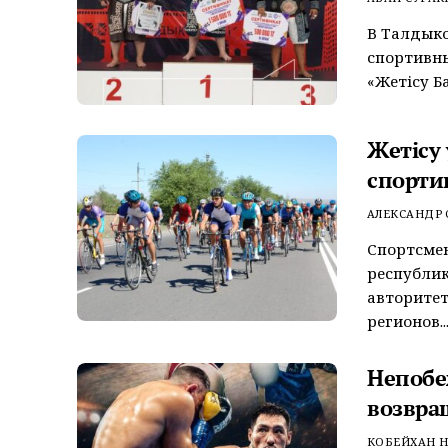
В Талдык
спортивных
«Жетісу Ба
Жетісу
спорти
АЛЕКСАНДР
Спортсмен
республи
авторитет
регионов..
Непобе
возвра
КОБЕЙХАН Н