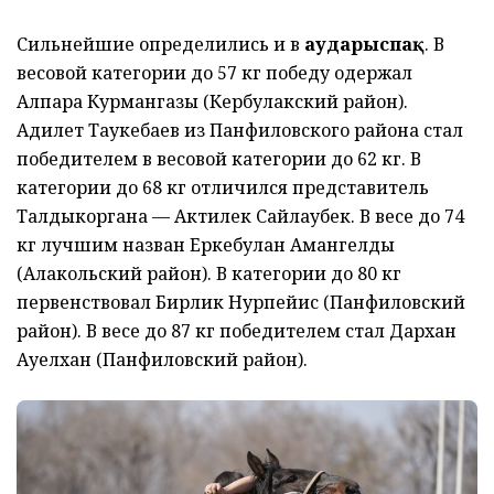
Сильнейшие определились и в
аударыспақ
. В
весовой категории до 57 кг победу одержал
Алпара Курмангазы (Кербулакский район).
Адилет Таукебаев из Панфиловского района стал
победителем в весовой категории до 62 кг. В
категории до 68 кг отличился представитель
Талдыкоргана — Актилек Сайлаубек. В весе до 74
кг лучшим назван Еркебулан Амангелды
(Алакольский район). В категории до 80 кг
первенствовал Бирлик Нурпейис (Панфиловский
район). В весе до 87 кг победителем стал Дархан
Ауелхан (Панфиловский район).