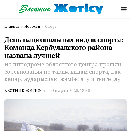
Главная
Новости
Спорт
День национальных видов спорта:
Команда Кербулакского района
названа лучшей
На ипподроме областного центра прошли
соревнования по таким видам спорта, как
көкпар, аударыспақ, жамбы ату и теңге ілу.
ВЕСТНИК ЖЕТІСУ
20 марта 2026, 18:36