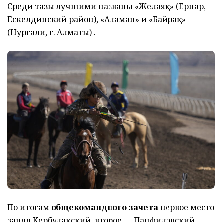
Среди тазы лучшими названы «Желаяқ» (Ернар,
Ескелдинский район), «Аламан» и «Байрақ»
(Нургали, г. Алматы) .
По итогам
общекомандного зачета
первое место
занял Кербулакский, второе — Панфиловский,