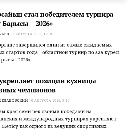
рсайын стал победителем турнира
 Барысы – 2026»
БАЕВ
6 АВГУСТА 2026, 12:01
органе завершился один из самых ожидаемых
 стартов года - областной турнир по қазақ күресі
рысы - 2026»,...
 укрепляет позиции кузницы
вных чемпионов
 СКЛАБОВСКИЙ
6 АВГУСТА 2026, 9:46
ы края семи рек своими победами на
канских и международных турнирах укрепляют
 Жетісу как одного из ведущих спортивных
.