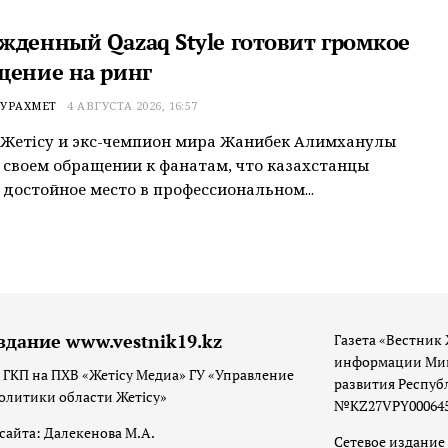
жденный Qazaq Style готовит громкое
щение на ринг
УРАХМЕТ
4 АВГУСТА 2026, 16:57
Жетiсу и экс-чемпион мира Жанибек Алимханулы
 своем обращении к фанатам, что казахстанцы
достойное место в профессиональном...
здание www.vestnik19.kz
Газета «Вестник 
информации Мин
 ГКП на ПХВ «Жетісу Медиа» ГУ «Управление
развития Респуб
олитики области Жетісу»
№KZ27VPY00064533
сайта: Далекенова М.А.
Сетевое издание 