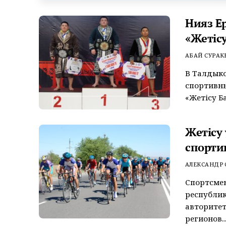
Нияз Е
«Жетісу
АБАЙ СУРАК
В Талдык
спортивных
«Жетісу Ба
Жетісу
спорти
АЛЕКСАНДР
Спортсмен
республи
авторитет
регионов..