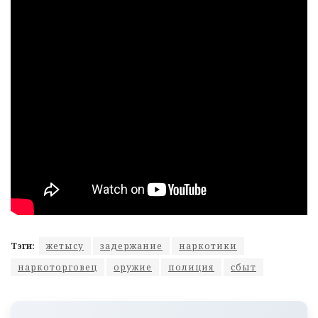
Тэги:
жетысу
задержание
наркотики
наркоторговец
оружие
полиция
сбыт