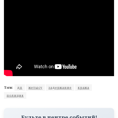
Тэги:
дп
жетысу
задержание
кража
полиция
Будьте в центре событий!