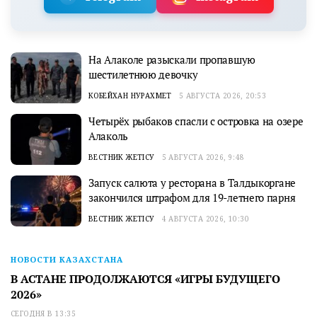
На Алаколе разыскали пропавшую
шестилетнюю девочку
КОБЕЙХАН НУРАХМЕТ
5 АВГУСТА 2026, 20:53
Четырёх рыбаков спасли с островка на озере
Алаколь
ВЕСТНИК ЖЕТІСУ
5 АВГУСТА 2026, 9:48
Запуск салюта у ресторана в Талдыкоргане
закончился штрафом для 19-летнего парня
ВЕСТНИК ЖЕТІСУ
4 АВГУСТА 2026, 10:30
НОВОСТИ КАЗАХСТАНА
В АСТАНЕ ПРОДОЛЖАЮТСЯ «ИГРЫ БУДУЩЕГО
2026»
СЕГОДНЯ В 13:35