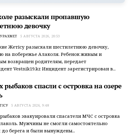
коле разыскали пропавшую
етнюю девочку
УРАХМЕТ
5 АВГУСТА 2026, 20:53
ие Жетісу разыскали шестилетнюю девочку,
 на побережье Алаколя. Ребенок живым и
ым возвращен родителям, передает
дент Vestnik19.kz Инцидент зарегистрирован в...
 рыбаков спасли с островка на озере
ь
ТІСУ
5 АВГУСТА 2026, 9:48
рыбаков эвакуировали спасатели МЧС с островка
Алаколь. Мужчины не смогли самостоятельно
 до берега и были вынуждены...