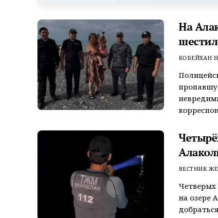
На Ала
шестил
КОБЕЙХАН Н
Полицейск
пропавшую
невредим
корреспон
Четырёх
Алакол
ВЕСТНИК ЖЕ
Четверых 
на озере 
добраться