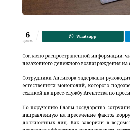
6
Whatsapp
просм.
Согласно распространенной информации, ч
незаконного денежного вознаграждения на с
Сотрудники Антикора задержали руководит
естественных монополий, которого подозр
ссылкой на пресс-службу Агентства по прот
По поручению Главы государства сотрудн
направленную на пресечение фактов корру
должностных лиц. Как заверили в ведом
позволяет эффективно реализовывать пост