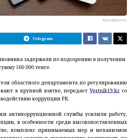
depositphotos.
Telegram
иновника задержали по подозрению в получении
умму 500 000 тенге.
еля областного департамента по регулированию
евают в крупной взятке, передает
Vestnik19.kz
со
иводействию коррупции РК.
ики антикоррупционной службы усилили работу,
пции, в особенности среди высокопоставленных
стве, комплекс принимаемых мер и механизмов
авленные задачи и своевременно реагировать на