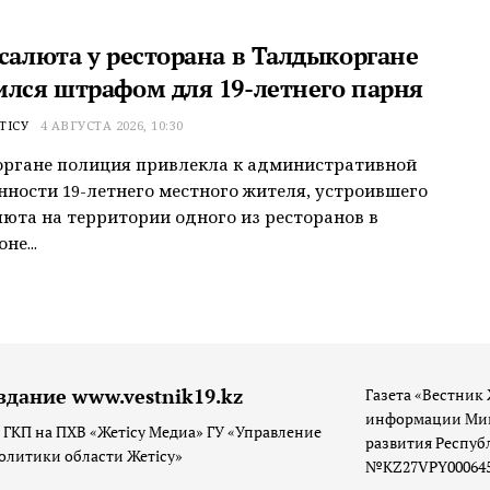
 салюта у ресторана в Талдыкоргане
ился штрафом для 19-летнего парня
ТІСУ
4 АВГУСТА 2026, 10:30
органе полиция привлекла к административной
нности 19-летнего местного жителя, устроившего
люта на территории одного из ресторанов в
не...
здание www.vestnik19.kz
Газета «Вестник 
информации Мин
 ГКП на ПХВ «Жетісу Медиа» ГУ «Управление
развития Респуб
олитики области Жетісу»
№KZ27VPY00064533