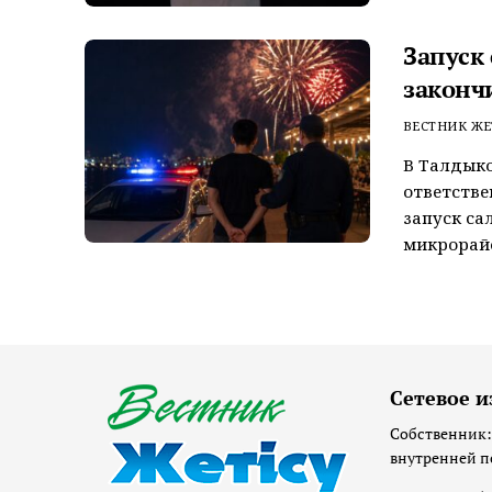
Запуск
законч
ВЕСТНИК ЖЕ
В Талдык
ответстве
запуск са
микрорайо
Сетевое и
Собственник:
внутренней п