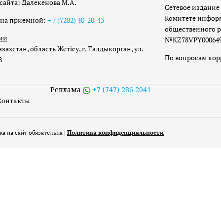
сайта: Далекенова М.А.
Сетевое издание 
Комитете инфор
она приёмной:
+ 7 (7282) 40-20-43
общественного р
ии
№KZ78VPY00064973
захстан, область Жетісу, г. Талдыкорган, ул.
По вопросам ко
8
Реклама
+7 (747) 286 2041
Контакты
а на сайт обязательна |
Политика конфиденциальности