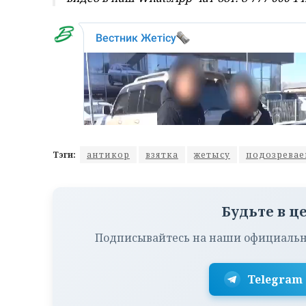
Тэги:
антикор
взятка
жетысу
подозрева
Будьте в ц
Подписывайтесь на наши официальн
Telegram