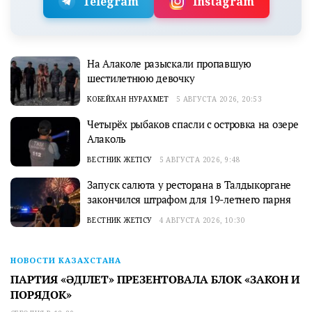
Telegram
Instagram
На Алаколе разыскали пропавшую
шестилетнюю девочку
КОБЕЙХАН НУРАХМЕТ
5 АВГУСТА 2026, 20:53
Четырёх рыбаков спасли с островка на озере
Алаколь
ВЕСТНИК ЖЕТІСУ
5 АВГУСТА 2026, 9:48
Запуск салюта у ресторана в Талдыкоргане
закончился штрафом для 19-летнего парня
ВЕСТНИК ЖЕТІСУ
4 АВГУСТА 2026, 10:30
НОВОСТИ КАЗАХСТАНА
ПАРТИЯ «ӘДІЛЕТ» ПРЕЗЕНТОВАЛА БЛОК «ЗАКОН И
ПОРЯДОК»