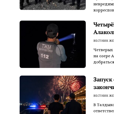
невредим
корреспон
Четырёх
Алакол
ВЕСТНИК ЖЕ
Четверых 
на озере 
добраться
Запуск
законч
ВЕСТНИК ЖЕ
В Талдык
ответстве