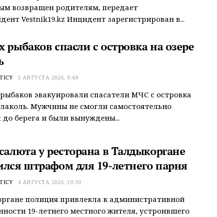
ым возвращен родителям, передает
дент Vestnik19.kz Инцидент зарегистрирован в...
 рыбаков спасли с островка на озере
ь
ТІСУ
5 АВГУСТА 2026, 9:48
рыбаков эвакуировали спасатели МЧС с островка
Алаколь. Мужчины не смогли самостоятельно
 до берега и были вынуждены...
 салюта у ресторана в Талдыкоргане
ился штрафом для 19-летнего парня
ТІСУ
4 АВГУСТА 2026, 10:30
органе полиция привлекла к административной
нности 19-летнего местного жителя, устроившего