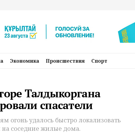
на
Экономика
Происшествия
Спорт
кторе Талдыкоргана
ровали спасатели
ям огонь удалось быстро локализовать
я на соседние жилые дома.