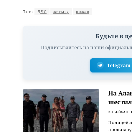
Тэги:
ДЧС
жетысу
пожар
Будьте в ц
Подписывайтесь на наши официальн
Telegram
На Ала
шестил
КОБЕЙХАН Н
Полицейск
пропавшую