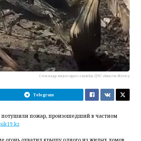
Стоп-кадр видео пресс-службы ДЧС области Жетісу
Telegram
о потушили пожар, произошедший в частном
nik19.kz
де огонь охватил крышу одного из жилых домов,