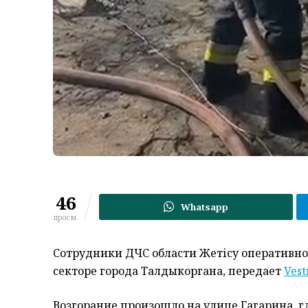
46
Whatsapp
просм.
Сотрудники ДЧС области Жетісу оперативн
секторе города Талдыкоргана, передает
Vest
Возгорание произошло на улице Гагарина, г