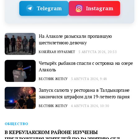
Telegram
Instagram
На Алаколе разыскали пропавшую
шестилетнюю девочку
КОБЕЙХАН НУРАХМЕТ
5 АВГУСТА 2026, 20:53
Четырёх рыбаков спасли с островка на озере
Алаколь
ВЕСТНИК ЖЕТІСУ
5 АВГУСТА 2026, 9:48
Запуск салюта у ресторана в Талдыкоргане
закончился штрафом для 19-летнего парня
ВЕСТНИК ЖЕТІСУ
4 АВГУСТА 2026, 10:30
ОБЩЕСТВО
В КЕРБУЛАКСКОМ РАЙОНЕ ИЗУЧЕНЫ
ПРЕДЛОЖЕНИЯ ЖИТЕЛЕЙ ПО РАЗВИТИЮ СЕЛ