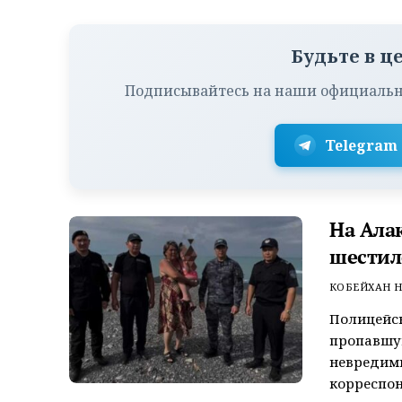
Будьте в ц
Подписывайтесь на наши официальн
Telegram
На Ала
шестил
КОБЕЙХАН Н
Полицейск
пропавшую
невредим
корреспон