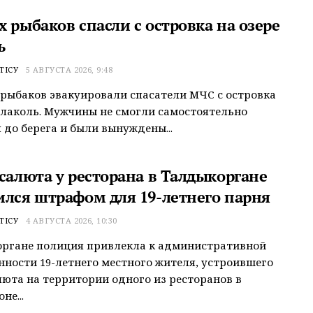
 рыбаков спасли с островка на озере
ь
ТІСУ
5 АВГУСТА 2026, 9:48
рыбаков эвакуировали спасатели МЧС с островка
Алаколь. Мужчины не смогли самостоятельно
 до берега и были вынуждены...
 салюта у ресторана в Талдыкоргане
ился штрафом для 19-летнего парня
ТІСУ
4 АВГУСТА 2026, 10:30
органе полиция привлекла к административной
нности 19-летнего местного жителя, устроившего
люта на территории одного из ресторанов в
не...