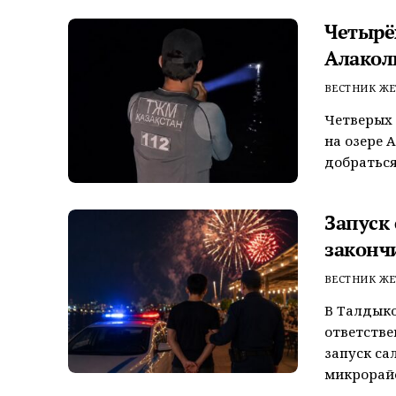
Четырёх
Алакол
ВЕСТНИК ЖЕ
Четверых 
на озере 
добраться
Запуск
законч
ВЕСТНИК ЖЕ
В Талдык
ответстве
запуск са
микрорайо