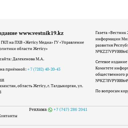
здание www.vestnik19.kz
Газета «Вестник 
информации Мин
 ГКП на ПХВ «Жетісу Медиа» ГУ «Управление
развития Респуб
олитики области Жетісу»
№KZ27VPY00064533
сайта: Далекенова М.А.
Сетевое издание 
Комитете инфор
она приёмной:
+ 7 (7282) 40-20-43
общественного р
ии
№KZ78VPY00064973
захстан, область Жетісу, г. Талдыкорган, ул.
По вопросам ко
8
Реклама
+7 (747) 286 2041
Контакты