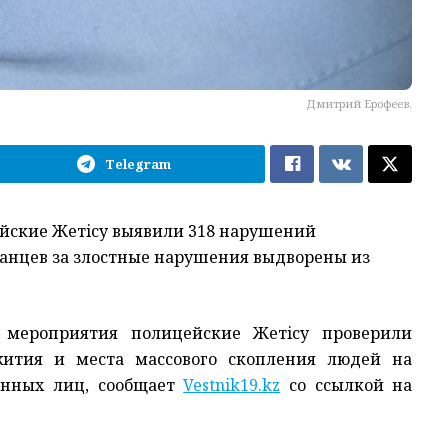
Дмитрий Ерофеев.
Telegram
ейские Жетiсу выявили 318 нарушений
ранцев за злостные нарушения выдворены из
о мероприятия полицейские Жетiсу проверили
жития и места массового скопления людей на
анных лиц, сообщает
Vestnik19.kz
со ссылкой на