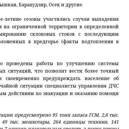
ышкан, Барахудзир, Осек и другие.
не-летние сезоны участились случаи выпадения
я на ограниченной территории в определенной
рмированию склоновых стоков с последующим
оложенных в предгорье (факты подтопления в
то проведены работы по улучшению системы
ых ситуаций, что позволит вести более точный
и своевременно предупреждать население об
вычайной ситуации специалисты управления ДЧС
ным действиям по эвакуации и оказанию помощи
ции предусмотрено 95 тонн запаса ГСМ, 2,6 тыс.
 49 тыс. мешкотары, 264 единицы техники, 141
 7 единиц плавательных средств, а также готовы