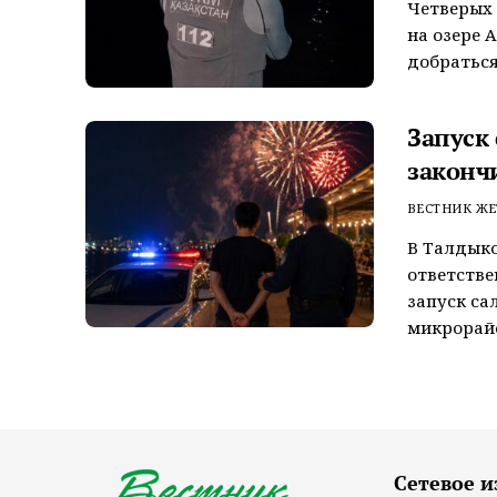
Четверых 
на озере 
добраться
Запуск
законч
ВЕСТНИК ЖЕ
В Талдык
ответстве
запуск са
микрорайо
Сетевое и