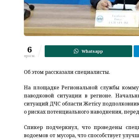
6
Whatsapp
просм.
Об этом рассказали специалисты.
На площадке Региональной службы комму
паводковой ситуации в регионе. Началь
ситуаций ДЧС области Жетiсу подполковник
о рисках потенциального наводнения, пере
Спикер подчеркнул, что проведены спец
водоемов от мусора, что способствует улу