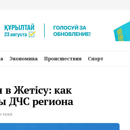
на
Экономика
Происшествия
Спорт
 в Жетiсу: как
ы ДЧС региона
ствия