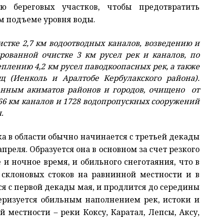
ю береговых участков, чтобы предотвратить
 подъеме уровня воды.
стке 2,7 км водоотводных каналов, возведению и
ованной очистке 3 км русел рек и каналов, по
лению 4,2 км русел паводкоопасных рек, а также
 (Иенколь и Аралтобе Кербулакского района).
анным акиматов районов и городов, очищено от
 66 км каналов и 1728 водопропускных сооружений
.
ка в области обычно начинается с третьей декады
преля. Образуется она в основном за счет резкого
и ночное время, и обильного снеготаяния, что в
склоновых стоков на равнинной местности и в
ся с первой декады мая, и продлится до середины
еризуется обильным наполнением рек, истоки и
 местности – реки Коксу, Каратал, Лепсы, Аксу,