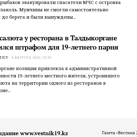
рыбаков эвакуировали спасатели МЧС с островка
Алаколь. Мужчины не смогли самостоятельно
 до берега и были вынуждены...
 салюта у ресторана в Талдыкоргане
ился штрафом для 19-летнего парня
ТІСУ
4 АВГУСТА 2026, 10:30
органе полиция привлекла к административной
нности 19-летнего местного жителя, устроившего
люта на территории одного из ресторанов в
не...
здание www.vestnik19.kz
Газета «Вестник 