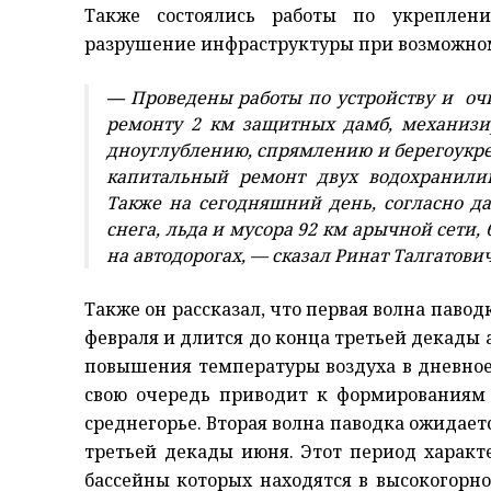
Также состоялись работы по укреплени
разрушение инфраструктуры при возможном
—
Проведены работы по устройству и очи
ремонту 2 км защитных дамб, механизир
дноуглублению, спрямлению и берегоукреп
капитальный ремонт двух водохранилищ
Также на сегодняшний день, согласно д
снега, льда и мусора 92 км арычной сети,
на автодорогах, — сказал Ринат Талгатович
Также он рассказал, что первая волна павод
февраля и длится до конца третьей декады а
повышения температуры воздуха в дневное 
свою очередь приводит к формированиям 
среднегорье. Вторая волна паводка ожидает
третьей декады июня. Этот период характ
бассейны которых находятся в высокогорной