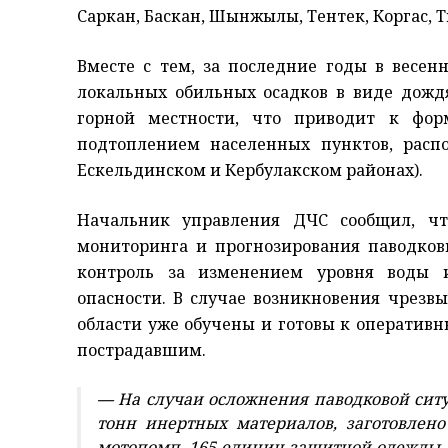
Саркан, Баскан, Шынжылы, Тентек, Коргас, Т
Вместе с тем, за последние годы в весен
локальных обильных осадков в виде дожд
горной местности, что приводит к фо
подтоплением населенных пунктов, расп
Ескельдинском и Кербулакском районах).
Начальник управления ДЧС сообщил, ч
мониторинга и прогнозирования паводков
контроль за изменением уровня воды 
опасности. В случае возникновения чрез
области уже обучены и готовы к оператив
пострадавшим.
—
На случаи осложнения паводковой ситуа
тонн инертных материалов, заготовлено
мотопомп, 165 единиц защитной одежды и