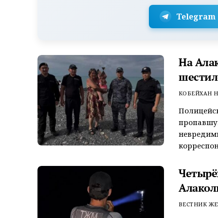
Telegram
На Ала
шестил
КОБЕЙХАН Н
Полицейск
пропавшую
невредим
корреспон
Четырёх
Алакол
ВЕСТНИК ЖЕ