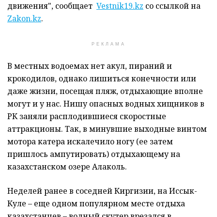
движения", сообщает
Vestnik19.kz
со ссылкой на
Zakon.kz
.
РЕКЛАМА
В местных водоемах нет акул, пираний и
крокодилов, однако лишиться конечности или
даже жизни, посещая пляж, отдыхающие вполне
могут и у нас. Нишу опасных водных хищников в
РК заняли расплодившиеся скоростные
аттракционы. Так, в минувшие выходные винтом
мотора катера искалечило ногу (ее затем
пришлось ампутировать) отдыхающему на
казахстанском озере Алаколь.
Неделей ранее в соседней Киргизии, на Иссык-
Куле – еще одном популярном месте отдыха
казахстанцев – водный скутер врезался в