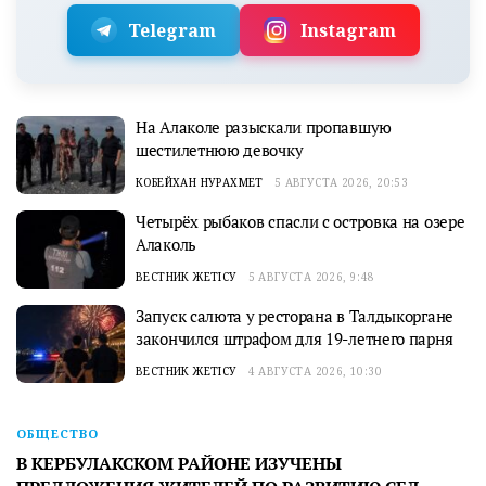
Telegram
Instagram
На Алаколе разыскали пропавшую
шестилетнюю девочку
КОБЕЙХАН НУРАХМЕТ
5 АВГУСТА 2026, 20:53
Четырёх рыбаков спасли с островка на озере
Алаколь
ВЕСТНИК ЖЕТІСУ
5 АВГУСТА 2026, 9:48
Запуск салюта у ресторана в Талдыкоргане
закончился штрафом для 19-летнего парня
ВЕСТНИК ЖЕТІСУ
4 АВГУСТА 2026, 10:30
ОБЩЕСТВО
В КЕРБУЛАКСКОМ РАЙОНЕ ИЗУЧЕНЫ