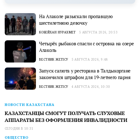
На Алаколе разыскали пропавшую
шестилетнюю девочку
КОБЕЙХАН НУРАХМЕТ
5 АВГУСТА 2026, 20:53
Четырёх рыбаков спасли с островка на озере
Алаколь
ВЕСТНИК ЖЕТІСУ
5 АВГУСТА 2026, 9:48
Запуск салюта у ресторана в Талдыкоргане
закончился штрафом для 19-летнего парня
ВЕСТНИК ЖЕТІСУ
4 АВГУСТА 2026, 10:30
НОВОСТИ КАЗАХСТАНА
КАЗАХСТАНЦЫ СМОГУТ ПОЛУЧАТЬ СЛУХОВЫЕ
АППАРАТЫ БЕЗ ОФОРМЛЕНИЯ ИНВАЛИДНОСТИ
СЕГОДНЯ В 10:31
ОБЩЕСТВО