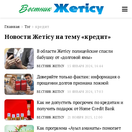
Главная
Тэг
кредит
Новости Жетісу на тему «кредит»
В области Жетісу полицейские спасли
бабушку от «долговой ямы»
ВЕСТНИК ЖЕТІСУ
15 ЯНВАРЯ 2026, 16:44
Доверяйте только фактам: информация о
прощении долгов признана ложной
ВЕСТНИК ЖЕТІСУ
10 ЯНВАРЯ 2026, 17:03
Как не допустить просрочек по кредитам и
получить подарок от Home Credit Bank
ВЕСТНИК ЖЕТІСУ
21 НОЯБРЯ 2025, 12:00
Как программа «Ауыл аманаты» помогает