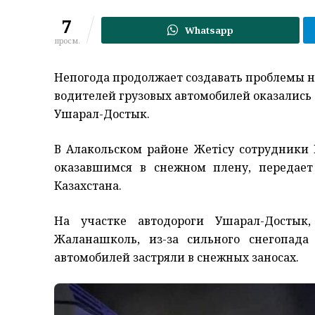
7
Whatsapp
просм.
Непогода продолжает создавать проблемы на
водителей грузовых автомобилей оказались 
Ушарал-Достык.
В Алакольском районе Жетісу сотрудники
оказавшимся в снежном плену, передае
Казахстана.
На участке автодороги Ушарал-Досты
Жаланашколь, из-за сильного снегопад
автомобилей застряли в снежных заносах.