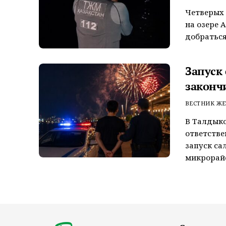
Четверых 
на озере 
добраться
Запуск
законч
ВЕСТНИК ЖЕ
В Талдык
ответстве
запуск са
микрорайо