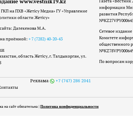
здание www.vestnik19.kz
Газета «Вестник 
информации Мин
 ГКП на ПХВ «Жетісу Медиа» ГУ «Управление
развития Респуб
олитики области Жетісу»
№KZ27VPY00064533
сайта: Далекенова М.А.
Сетевое издание 
Комитете инфор
она приёмной:
+ 7 (7282) 40-20-43
общественного р
ии
№KZ78VPY00064973
захстан, область Жетісу, г. Талдыкорган, ул.
По вопросам ко
8
Реклама
+7 (747) 286 2041
Контакты
а на сайт обязательна |
Политика конфиденциальности