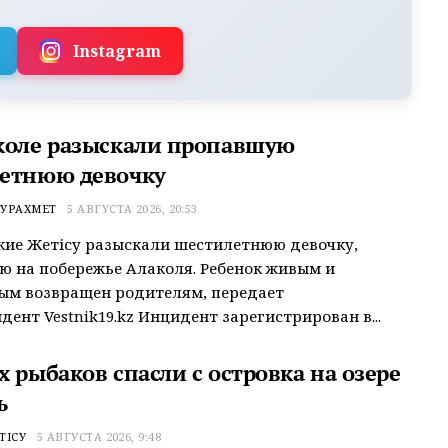
Instagram
коле разыскали пропавшую
етнюю девочку
УРАХМЕТ
5 АВГУСТА 2026, 20:53
ие Жетісу разыскали шестилетнюю девочку,
 на побережье Алаколя. Ребенок живым и
ым возвращен родителям, передает
дент Vestnik19.kz Инцидент зарегистрирован в...
 рыбаков спасли с островка на озере
ь
ТІСУ
5 АВГУСТА 2026, 9:48