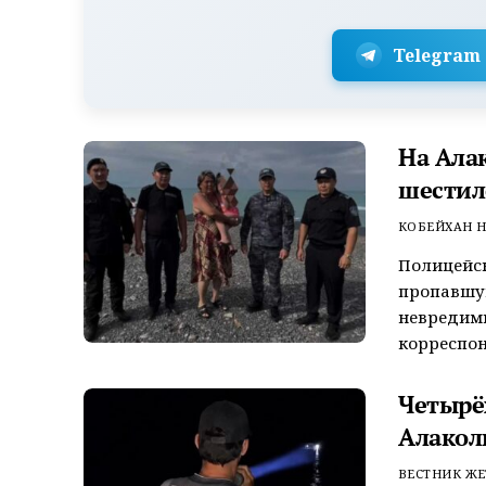
Telegram
На Ала
шестил
КОБЕЙХАН Н
Полицейск
пропавшую
невредим
корреспон
Четырёх
Алакол
ВЕСТНИК ЖЕ