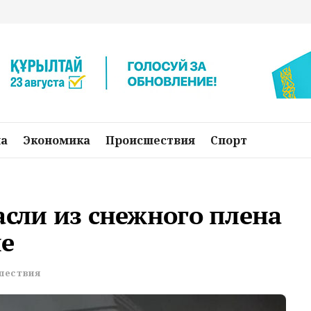
на
Экономика
Происшествия
Спорт
асли из снежного плена
не
шествия