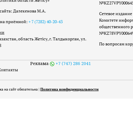
олитики области Жетісу»
№KZ27VPY00064533
сайта: Далекенова М.А.
Сетевое издание 
Комитете инфор
она приёмной:
+ 7 (7282) 40-20-43
общественного р
ии
№KZ78VPY00064973
захстан, область Жетісу, г. Талдыкорган, ул.
По вопросам ко
8
Реклама
+7 (747) 286 2041
Контакты
а на сайт обязательна |
Политика конфиденциальности