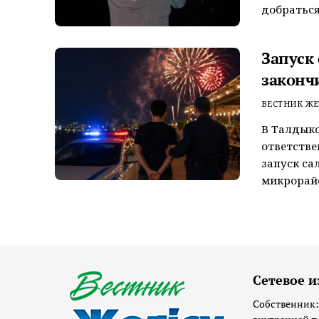
добраться
Запуск
законч
ВЕСТНИК ЖЕ
В Талдык
ответстве
запуск са
микрорайо
Сетевое и
Собственник: