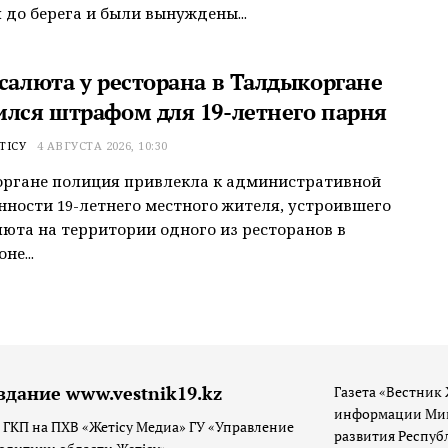
 до берега и были вынуждены...
 салюта у ресторана в Талдыкоргане
ился штрафом для 19-летнего парня
ТІСУ
4 АВГУСТА 2026, 10:30
органе полиция привлекла к административной
нности 19-летнего местного жителя, устроившего
люта на территории одного из ресторанов в
не...
здание www.vestnik19.kz
Газета «Вестник 
информации Мин
 ГКП на ПХВ «Жетісу Медиа» ГУ «Управление
развития Респуб