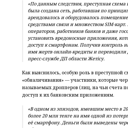
«По данным следствия, преступная схема 
была создана сеть, работавшая по принци
арендовалось и оборудовалось помещение
средствами связи и множеством SIM-карт. 
операторов, работников банков и даже го
установить вредоносные приложения, ко
доступ к смартфонам. Получив контроль 
имя жертв онлайн-кредиты и переводили 
пресс-службе ДП области Жет
i
су.
Как выяснилось, особую роль в преступной 
«обналичивания» — участники, которые чер
называемых дропперов (лиц, на чьи счета 
доступ к их банковским приложениям.
«В одном из эпизодов, имевшим место в 2
более 20 млн тенге на имя одной из поте
её смартфону. Деньги были выведены чер