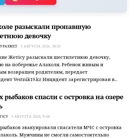
коле разыскали пропавшую
етнюю девочку
УРАХМЕТ
5 АВГУСТА 2026, 20:53
ие Жетісу разыскали шестилетнюю девочку,
 на побережье Алаколя. Ребенок живым и
ым возвращен родителям, передает
дент Vestnik19.kz Инцидент зарегистрирован в...
 рыбаков спасли с островка на озере
ь
ТІСУ
5 АВГУСТА 2026, 9:48
рыбаков эвакуировали спасатели МЧС с островка
Алаколь. Мужчины не смогли самостоятельно