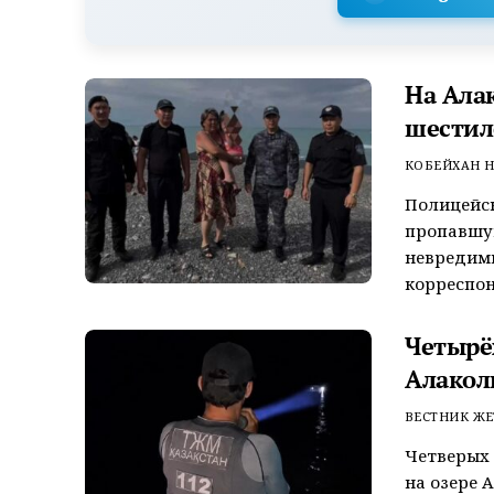
На Ала
шестил
КОБЕЙХАН Н
Полицейск
пропавшую
невредим
корреспон
Четырёх
Алакол
ВЕСТНИК ЖЕ
Четверых 
на озере 