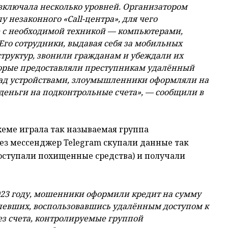
включала несколько уровней. Организатором
пу незаконного
«Call-центра», для чего
 c необходимой техникой — компьютерами,
Его сотрудники, выдавая себя за мобильных
сструктур, звонили гражданам и убеждали их
торые предоставляли преступникам удалённый
над устройствами, злоумышленники оформляли на
деньги на подконтрольные счета», — сообщили в
схеме играла так называемая группа
ез мессенджер Telegram скупали данные так
поступали похищенные средства) и получали
023 году, мошенники оформили кредит на сумму
рпевших, воспользовавшись удалённым доступом к
ез счета, контролируемые группой