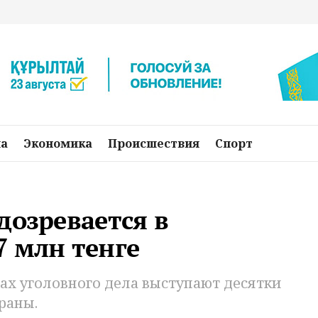
на
Экономика
Происшествия
Спорт
дозревается в
7 млн тенге
ах уголовного дела выступают десятки
раны.