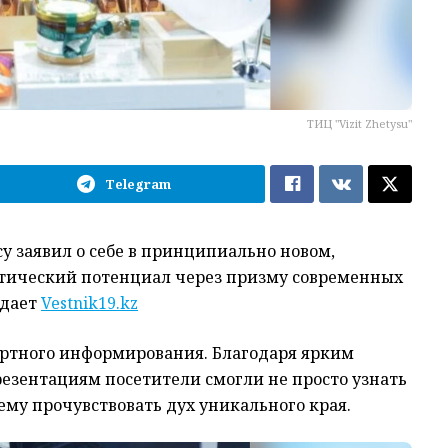
ТИЦ "Vizit Zhetysu"
Telegram
у заявил о себе в принципиально новом,
тический потенциал через призму современных
едает
Vestnik19.kz
артного информирования. Благодаря ярким
зентациям посетители смогли не просто узнать
ему прочувствовать дух уникального края.