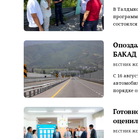
В Талдыко
программы
состоялся
Опозда
БАКАД 
ВЕСТНИК ЖЕ
С 16 авгу
автомобил
порядке оп
Готовн
оценил
ВЕСТНИК ЖЕ