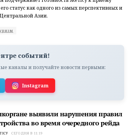
я подчеркивает готовность Жетісу к приему
го статус как одного из самых перспективных и
Центральной Азии.
уризм
ентре событий!
ые каналы и получайте новости первыми:
Instagram
ыкоргане выявили нарушения правил
стройства во время очередного рейда
ТІСУ
СЕГОДНЯ В 11:19