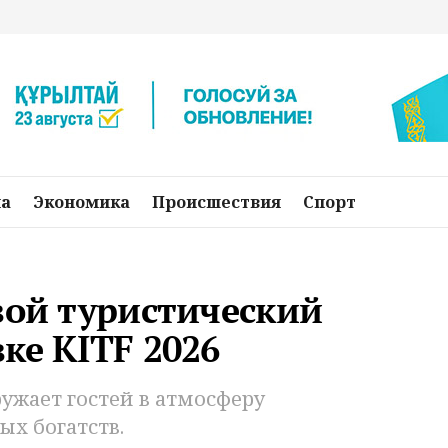
на
Экономика
Происшествия
Спорт
вой туристический
ке KITF 2026
ужает гостей в атмосферу
ых богатств.