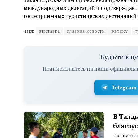
Такая глубокая и эмоциональная презентаци
международных делегаций и подтверждает е
гостеприимных туристических дестинаций 
Тэги:
выставка
главная новость
жетысу
т
Будьте в ц
Подписывайтесь на наши официальн
Telegram
В Талд
благоу
ВЕСТНИК ЖЕ