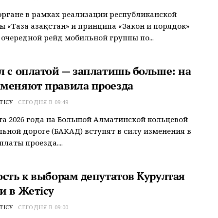
ргане в рамках реализации республиканской
 «Таза Қазақстан» и принципа «Закон и порядок»
 очередной рейд мобильной группы по...
л с оплатой — заплатишь больше: на
меняют правила проезда
ТІСУ
СЕГОДНЯ В 09:49
ста 2026 года на Большой Алматинской кольцевой
ьной дороге (БАКАД) вступят в силу изменения в
латы проезда....
ость к выборам депутатов Курултая
и в Жетісу
ТІСУ
СЕГОДНЯ В 09:00