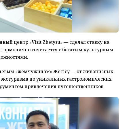
ый центр «Visit Zhetysu» — сделал ставку на
а гармонично сочетается с богатым культурным
можностями.
ючевым «жемчужинам» Жетісу — от живописных
экотуризма до уникальных гастрономических
трументом привлечения путешественников.