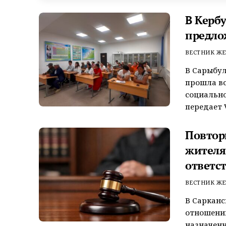
В Керб
предло
ВЕСТНИК ЖЕ
В Сарыбул
прошла вс
социально
передает V
Повтор
жителя
ответс
ВЕСТНИК ЖЕ
В Сарканс
отношении
назначенн