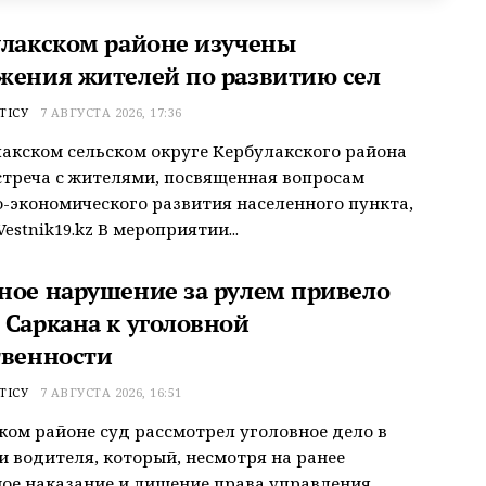
улакском районе изучены
жения жителей по развитию сел
ТІСУ
7 АВГУСТА 2026, 17:36
акском сельском округе Кербулакского района
треча с жителями, посвященная вопросам
-экономического развития населенного пункта,
estnik19.kz В мероприятии...
ное нарушение за рулем привело
 Саркана к уголовной
твенности
ТІСУ
7 АВГУСТА 2026, 16:51
ком районе суд рассмотрел уголовное дело в
 водителя, который, несмотря на ранее
ое наказание и лишение права управления...