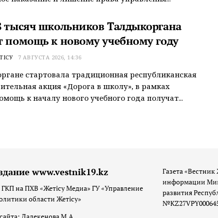
8 тысяч школьников Талдыкоргана
т помощь к новому учебному году
ТІСУ
7 АВГУСТА 2026, 14:36
ргане стартовала традиционная республиканская
ительная акция «Дорога в школу», в рамках
омощь к началу нового учебного года получат...
здание www.vestnik19.kz
Газета «Вестник 
информации Мин
 ГКП на ПХВ «Жетісу Медиа» ГУ «Управление
развития Респуб
олитики области Жетісу»
№KZ27VPY00064533
сайта: Далекенова М.А.