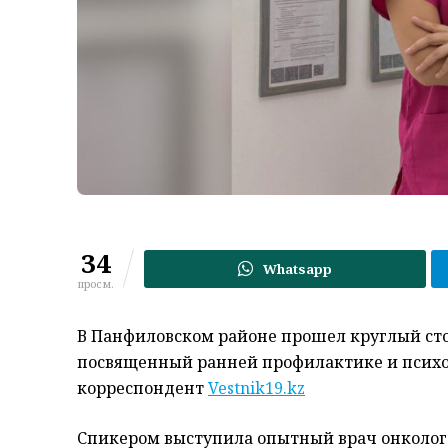
34
Whatsapp
просм.
В Панфиловском районе прошел круглый сто
посвященный ранней профилактике и психол
корреспондент
Vestnik19.kz
Спикером выступила опытный врач онколог