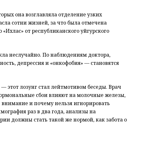
торых она возглавляла отделение узких
сла сотни жизней, за что была отмечена
ю «Ихлас» от республиканского уйгурского
кла неслучайно. По наблюдениям доктора,
ость, депрессия и «онкофобия» — становятся
, — этот лозунг стал лейтмотивом беседы. Врач
 гормональные сбои влияют на молочные железы,
ь внимание и почему нельзя игнорировать
ография раз в два года, анализы на
ии должны стать такой же нормой, как забота о