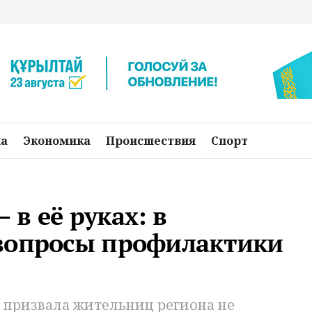
на
Экономика
Происшествия
Спорт
в её руках: в
вопросы профилактики
призвала жительниц региона не