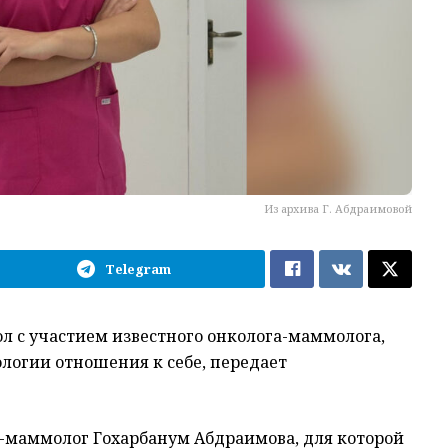
Из архива Г. Абдраимовой
Telegram
л с участием известного онколога-маммолога,
огии отношения к себе, передает
-маммолог Гохарбанум Абдраимова, для которой