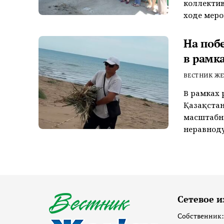
коллектив
ходе меро
На поб
в рамк
ВЕСТНИК ЖЕ
В рамках 
Қазақстан
масштабн
неравноду
Сетевое и
Собственник: