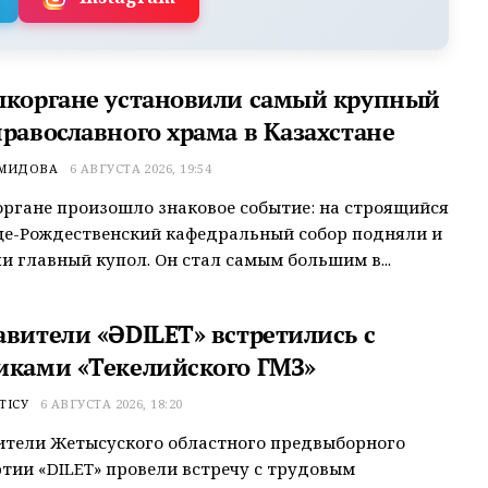
ыкоргане установили самый крупный
православного храма в Казахстане
ЕМИДОВА
6 АВГУСТА 2026, 19:54
ргане произошло знаковое событие: на строящийся
це-Рождественский кафедральный собор подняли и
и главный купол. Он стал самым большим в...
авители «ӘDILET» встретились с
иками «Текелийского ГМЗ»
ТІСУ
6 АВГУСТА 2026, 18:20
ители Жетысуского областного предвыборного
тии «ӘDILET» провели встречу с трудовым