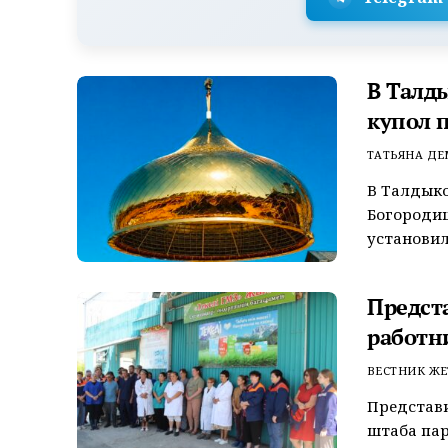
В Талд
купол 
ТАТЬЯНА Д
В Талдыко
Богороди
установил
Предст
работн
ВЕСТНИК ЖЕ
Представ
штаба пар