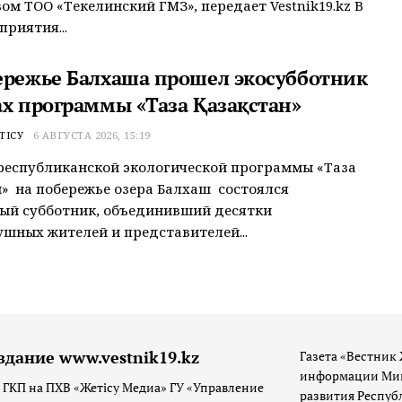
ом ТОО «Текелинский ГМЗ», передает Vestnik19.kz В
приятия...
ережье Балхаша прошел экосубботник
ах программы «Таза Қазақстан»
ТІСУ
6 АВГУСТА 2026, 15:19
республиканской экологической программы «Таза
» на побережье озера Балхаш состоялся
ый субботник, объединивший десятки
шных жителей и представителей...
здание www.vestnik19.kz
Газета «Вестник 
информации Мин
 ГКП на ПХВ «Жетісу Медиа» ГУ «Управление
развития Респуб