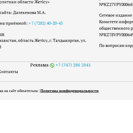
олитики области Жетісу»
№KZ27VPY00064533
сайта: Далекенова М.А.
Сетевое издание 
Комитете инфор
она приёмной:
+ 7 (7282) 40-20-43
общественного р
ии
№KZ78VPY00064973
захстан, область Жетісу, г. Талдыкорган, ул.
По вопросам ко
8
Реклама
+7 (747) 286 2041
Контакты
а на сайт обязательна |
Политика конфиденциальности