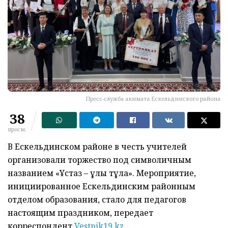
Пресс-служба акимата Ескельдинского района
38
просм.
В Ескельдинском районе в честь учителей
организовали торжество под символичным
названием «Ұстаз – ұлы тұлға». Мероприятие,
инициированное Ескельдинским районным
отделом образования, стало для педагогов
настоящим праздником, передает
корреспондент
Vestnik19.kz