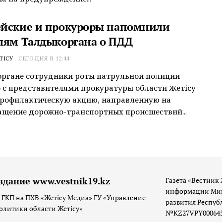
йские и прокуроры напомнили
лям Талдыкоргана о ПДД
ТІСУ
СЕГОДНЯ В 12:44
органе сотрудники роты патрульной полиции
 с представителями прокуратуры области Жетісу
профилактическую акцию, направленную на
щение дорожно-транспортных происшествий...
здание www.vestnik19.kz
Газета «Вестник 
информации Мин
 ГКП на ПХВ «Жетісу Медиа» ГУ «Управление
развития Респуб
олитики области Жетісу»
№KZ27VPY00064533