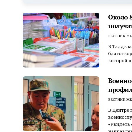
Около 
получа
ВЕСТНИК ЖЕ
В Талдыко
благотвор
которой п
Военно
профил
ВЕСТНИК ЖЕ
В Центре 
военносл
«Увидеть 
направлен