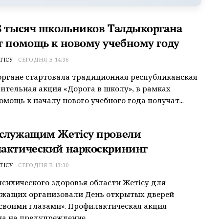
8 тысяч школьников Талдыкоргана
т помощь к новому учебному году
ТІСУ
СЕГОДНЯ В 14:36
ргане стартовала традиционная республиканская
ительная акция «Дорога в школу», в рамках
омощь к началу нового учебного года получат...
служащим Жетісу провели
актический наркоскрининг
ТІСУ
СЕГОДНЯ В 13:30
психического здоровья области Жетісу для
ужащих организовали День открытых дверей
своими глазами». Профилактическая акция
а на предупреждение...