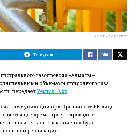
Канат Умиралинов
Telegram
агистрального газопровода «Алматы –
ополнительными объемами природного газа
асти, передает
Vestnik19.kz
ных коммуникаций при Президенте РК вице-
в настоящее время проект проходит
ния положительного заключения будет
альнейшей реализации.