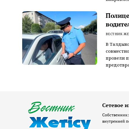
Полице
водите
ВЕСТНИК ЖЕ
В Талдык
совместно
провели 
предотвра
Сетевое и
Собственник:
внутренней п