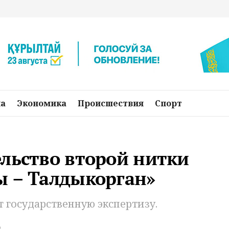
на
Экономика
Происшествия
Спорт
льство второй нитки
ы – Талдыкорган»
 государственную экспертизу.
о