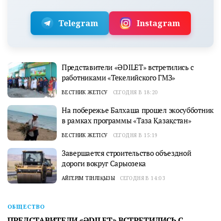
Telegram
Instagram
Представители «ӘDILET» встретились с
работниками «Текелийского ГМЗ»
ВЕСТНИК ЖЕТІСУ
СЕГОДНЯ В 18:20
На побережье Балхаша прошел экосубботник
в рамках программы «Таза Қазақстан»
ВЕСТНИК ЖЕТІСУ
СЕГОДНЯ В 15:19
Завершается строительство объездной
дороги вокруг Сарыозека
АЙГЕРІМ ТІНӘЛІҚЫЗЫ
СЕГОДНЯ В 14:03
ОБЩЕСТВО
ПРЕДСТАВИТЕЛИ «ӘDILET» ВСТРЕТИЛИСЬ С