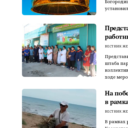
Богороди
установил
Предст
работн
ВЕСТНИК ЖЕ
Представ
штаба пар
коллектив
ходе меро
На поб
в рамк
ВЕСТНИК ЖЕ
В рамках 