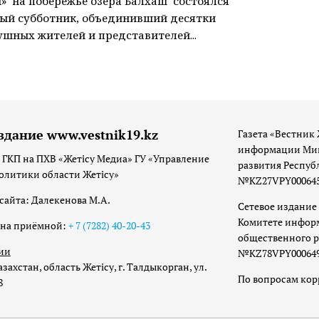
» на побережье озера Балхаш состоялся
ый субботник, объединивший десятки
шных жителей и представителей...
здание www.vestnik19.kz
Газета «Вестник 
информации Мин
 ГКП на ПХВ «Жетісу Медиа» ГУ «Управление
развития Респуб
олитики области Жетісу»
№KZ27VPY00064533
сайта: Далекенова М.А.
Сетевое издание 
Комитете инфор
она приёмной:
+ 7 (7282) 40-20-43
общественного р
ии
№KZ78VPY00064973
захстан, область Жетісу, г. Талдыкорган, ул.
По вопросам ко
8