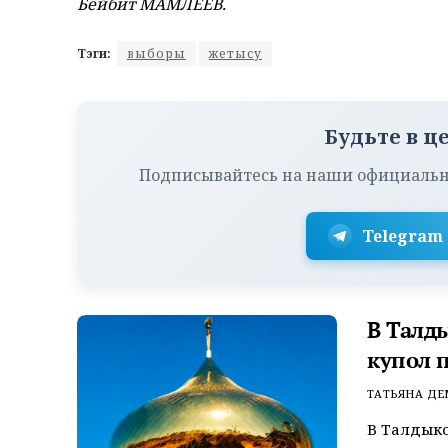
Бейбит МАМЛЕЕВ.
Тэги:
выборы
жетысу
Будьте в ц
Подписывайтесь на наши официальн
Telegram
В Талд
купол 
ТАТЬЯНА Д
В Талдыко