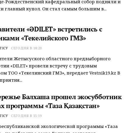
це-Рождественский кафедральный собор подняли и
и главный купол. Он стал самым большим в...
авители «ӘDILET» встретились с
иками «Текелийского ГМЗ»
ТІСУ
СЕГОДНЯ В 18:20
ители Жетысуского областного предвыборного
тии «ӘDILET» провели встречу с трудовым
ом ТОО «Текелинский ГМЗ», передает Vestnik19.kz В
приятия...
ережье Балхаша прошел экосубботник
ах программы «Таза Қазақстан»
ТІСУ
СЕГОДНЯ В 15:19
республиканской экологической программы «Таза