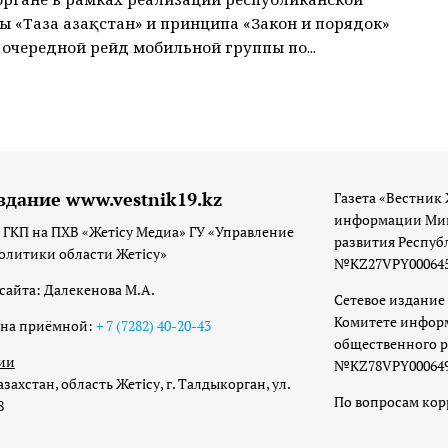
 «Таза Қазақстан» и принципа «Закон и порядок»
 очередной рейд мобильной группы по...
здание www.vestnik19.kz
Газета «Вестник 
информации Мин
 ГКП на ПХВ «Жетісу Медиа» ГУ «Управление
развития Респуб
олитики области Жетісу»
№KZ27VPY00064533
сайта: Далекенова М.А.
Сетевое издание 
Комитете инфор
она приёмной:
+ 7 (7282) 40-20-43
общественного р
ии
№KZ78VPY00064973
захстан, область Жетісу, г. Талдыкорган, ул.
По вопросам ко
8