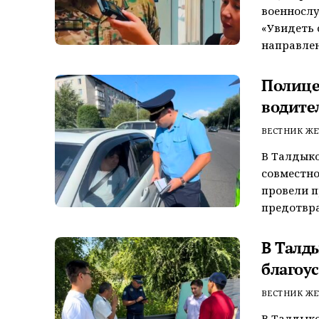
военносл
«Увидеть 
направлен
Полице
водите
ВЕСТНИК ЖЕ
В Талдык
совместно
провели 
предотвра
В Талд
благоу
ВЕСТНИК ЖЕ
В Талдыко