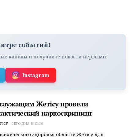
ентре событий!
ые каналы и получайте новости первыми:
Instagram
служащим Жетісу провели
актический наркоскрининг
ТІСУ
СЕГОДНЯ В 13:30
психического здоровья области Жетісу для