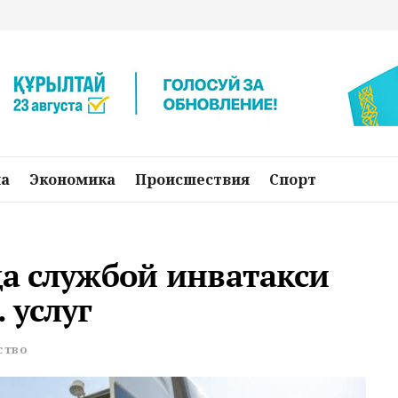
на
Экономика
Происшествия
Спорт
да службой инватакси
 услуг
ство