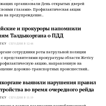
ужащих организовали День открытых дверей
своими глазами». Профилактическая акция
а на предупреждение...
йские и прокуроры напомнили
лям Талдыкоргана о ПДД
ТІСУ
СЕГОДНЯ В 12:44
органе сотрудники роты патрульной полиции
 с представителями прокуратуры области Жетісу
профилактическую акцию, направленную на
щение дорожно-транспортных происшествий...
ыкоргане выявили нарушения правил
стройства во время очередного рейда
ТІСУ
СЕГОДНЯ В 11:19
ргане в рамках реализации республиканской