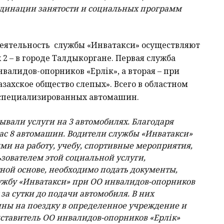
рдинации занятости и социальных программ
 деятельность службы «Инватакси» осуществляют
2 – в городе Талдыкоргане. Первая служба
алидов-опорников «Ерлік», а вторая – при
ахское общество слепых». Всего в областном
 специализированных автомашин.
ывали услуги на 3 автомобилях. Благодаря
нас 8 автомашин. Водители службы «Инватакси»
ми на работу, учебу, спортивные мероприятия,
ьзователем этой социальной услуги,
ной основе, необходимо подать документы,
ужбу «Инватакси» при ОО инвалидов-опорников
за сутки до подачи автомобиля. В них
ины на поездку в определенное учреждение и
дставитель ОО инвалидов-опорников «Ерлік»