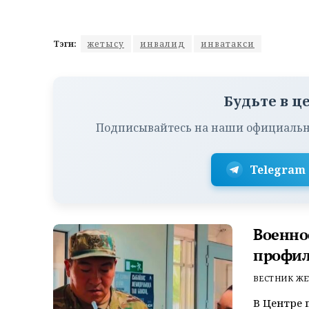
Тэги:
жетысу
инвалид
инватакси
Будьте в ц
Подписывайтесь на наши официальн
Telegram
Военно
профил
ВЕСТНИК ЖЕ
В Центре 