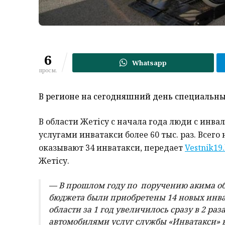
6
Whatsapp
просм.
В регионе на сегодняшний день специальные
В области Жетісу с начала года люди с инва
услугами инватакси более 60 тыс. раз. Всего
оказывают 34 инватакси, передает
Vestnik19
Жетісу.
— В прошлом году по поручению акима обл
бюджета были приобретены 14 новых инват
области за 1 год увеличилось сразу в 2 раз
автомобилями услуг службы «Инватакси» в