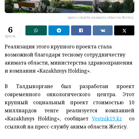
пресс-служба акимата области Жетiсу.
6
просм.
Реализация этого крупного проекта стала
возможной благодаря тесному сотрудничеству
акимата области, министерства здравоохранения
и компании «Kazakhmys Holding».
В Талдыкоргане был разработан проект
современного онкологического центра. Этот
крупный социальный проект стоимостью 10
миллиардов тенге реализуется компанией
«Kazakhmys Holding», сообщает
Vestnik19.kz
со
ссылкой на
пресс-службу акима области Жетісу.