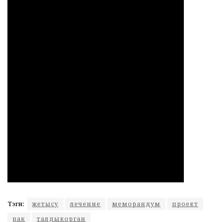
Тэги:
жетысу
лечение
меморандум
проект
рак
талдыкорган