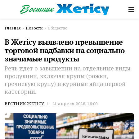
Главная
Новости
Общество
В Жетісу выявлено превышение
торговой надбавки на социально
значимые продукты
Речь идет о завышении на отдельные виды
продукции, включая крупы (рожки,
гречневую крупу) и куриные яйца первой
категории.
ВЕСТНИК ЖЕТІСУ
21 апреля 2026, 16:00