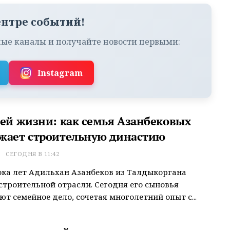
ентре событий!
ые каналы и получайте новости первыми:
Instagram
сей жизни: как семья Азанбековых
жает строительную династию
Т
СЕГОДНЯ В 11:42
ока лет Адильхан Азанбеков из Талдыкоргана
строительной отрасли. Сегодня его сыновья
т семейное дело, сочетая многолетний опыт с...