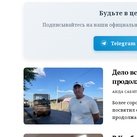
Будьте в ц
Подписывайтесь на наши официальн
Telegram
Дело в
продол
АИДА САБИ
Более сор
посвятил 
продолжаю