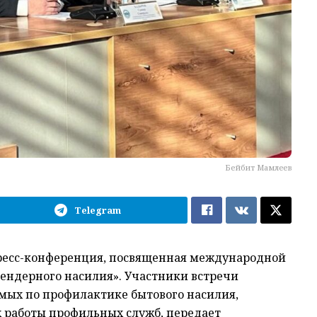
Бейбит Мамлеев
Telegram
ресс-конференция, посвященная международной
гендерного насилия». Участники встречи
мых по профилактике бытового насилия,
 работы профильных служб, передает