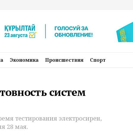
на
Экономика
Происшествия
Спорт
отовность систем
ремя тестирования электросирен,
я 28 мая.