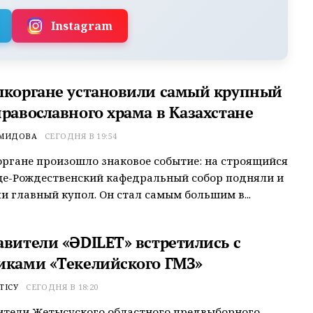
Instagram
ыкоргане установили самый крупный
православного храма в Казахстане
ЕМИДОВА
СЕГОДНЯ В 19:54
ргане произошло знаковое событие: на строящийся
це-Рождественский кафедральный собор подняли и
и главный купол. Он стал самым большим в...
авители «ӘDILET» встретились с
иками «Текелийского ГМЗ»
ТІСУ
СЕГОДНЯ В 18:20
ители Жетысуского областного предвыборного