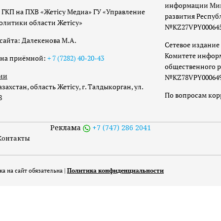
информации Мин
 ГКП на ПХВ «Жетісу Медиа» ГУ «Управление
развития Респуб
олитики области Жетісу»
№KZ27VPY00064533
сайта: Далекенова М.А.
Сетевое издание 
Комитете инфор
она приёмной:
+ 7 (7282) 40-20-43
общественного р
ии
№KZ78VPY00064973
захстан, область Жетісу, г. Талдыкорган, ул.
По вопросам ко
8
Реклама
+7 (747) 286 2041
Контакты
а на сайт обязательна |
Политика конфиденциальности