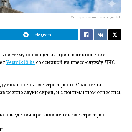
Сгенерировано с помощью ИИ
Telegram
ть систему оповещения при возникновении
ает
Vestnik19.kz
со ссылкой на пресс-службу ДЧС
 будут включены электросирены. Спасатели
в резкие звуки сирен, и с пониманием отнестись
ла поведения при включении электросирен.
т: