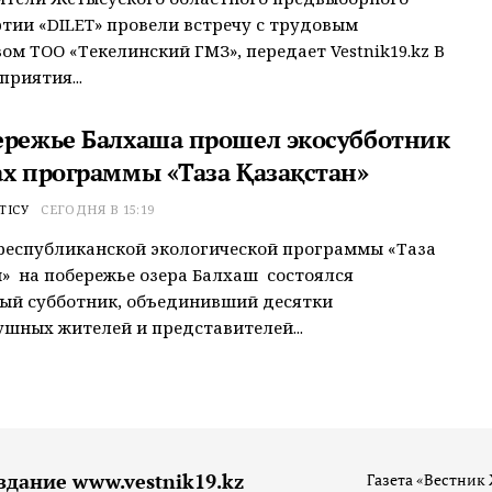
тии «ӘDILET» провели встречу с трудовым
ом ТОО «Текелинский ГМЗ», передает Vestnik19.kz В
приятия...
ережье Балхаша прошел экосубботник
ах программы «Таза Қазақстан»
ТІСУ
СЕГОДНЯ В 15:19
республиканской экологической программы «Таза
» на побережье озера Балхаш состоялся
ый субботник, объединивший десятки
шных жителей и представителей...
здание www.vestnik19.kz
Газета «Вестник 