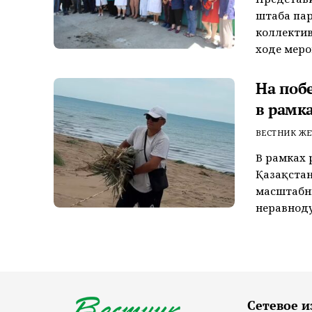
штаба пар
коллектив
ходе меро
На поб
в рамк
ВЕСТНИК ЖЕ
В рамках 
Қазақстан
масштабн
неравноду
Сетевое и