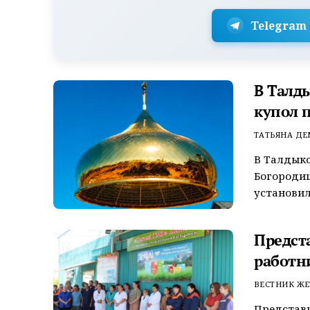
Telegram
В Талд
купол 
ТАТЬЯНА Д
В Талдыко
Богороди
установил
Предст
работн
ВЕСТНИК ЖЕ
Представ