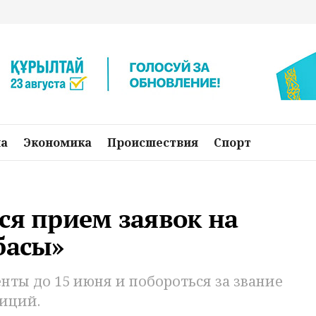
на
Экономика
Происшествия
Спорт
ся прием заявок на
басы»
нты до 15 июня и побороться за звание
иций.