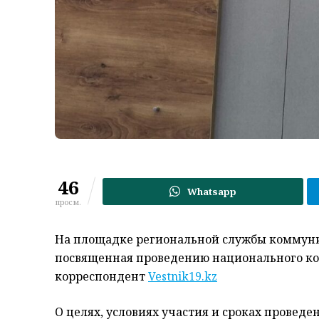
46
Whatsapp
просм.
На площадке региональной службы коммуни
посвященная проведению национального кон
корреспондент
Vestnik19.kz
О целях, условиях участия и сроках провед