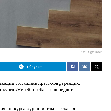
Абай Суракбаев
Telegram
каций состоялась пресс-конференция,
курса «Мерейлі отбасы», передает
ения конкурса журналистам рассказали