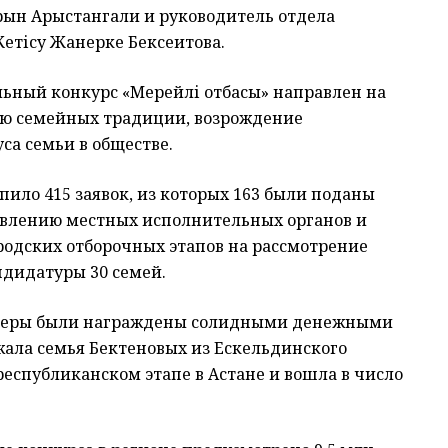
Арын Арыстангали и руководитель отдела
етісу Жанерке Бексеитова.
льный конкурс «Мерейлі отбасы» направлен на
ию семейных традиции, возрождение
са семьи в обществе.
пило 415 заявок, из которых 163 были поданы
тавлению местных исполнительных органов и
родских отборочных этапов на рассмотрение
дидатуры 30 семей.
ризеры были награждены солидными денежными
жала семья Бектеновых из Ескельдинского
республиканском этапе в Астане и вошла в число