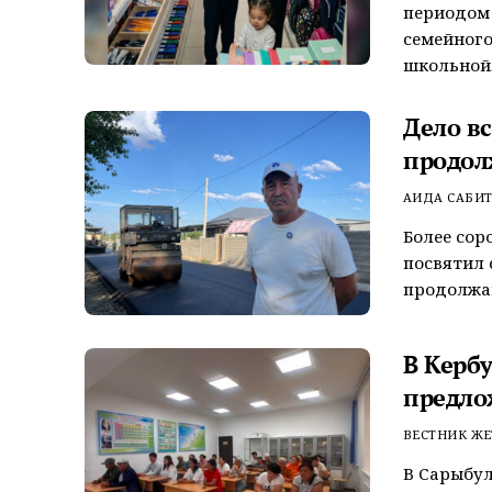
периодом
семейного
школьной..
Дело в
продол
АИДА САБИ
Более сор
посвятил 
продолжаю
В Керб
предло
ВЕСТНИК ЖЕ
В Сарыбул