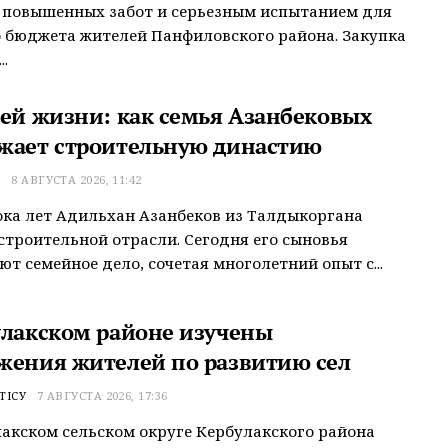
 повышенных забот и серьезным испытанием для
 бюджета жителей Панфиловского района. Закупка
.
сей жизни: как семья Азанбековых
жает строительную династию
Т
8 АВГУСТА 2026, 11:42
ока лет Адильхан Азанбеков из Талдыкоргана
строительной отрасли. Сегодня его сыновья
т семейное дело, сочетая многолетний опыт с...
улакском районе изучены
жения жителей по развитию сел
ТІСУ
7 АВГУСТА 2026, 17:36
акском сельском округе Кербулакского района