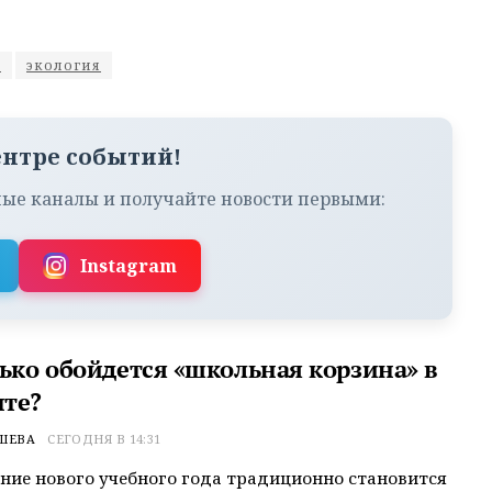
я
экология
ентре событий!
ые каналы и получайте новости первыми:
Instagram
лько обойдется «школьная корзина» в
те?
ШЕВА
СЕГОДНЯ В 14:31
ие нового учебного года традиционно становится