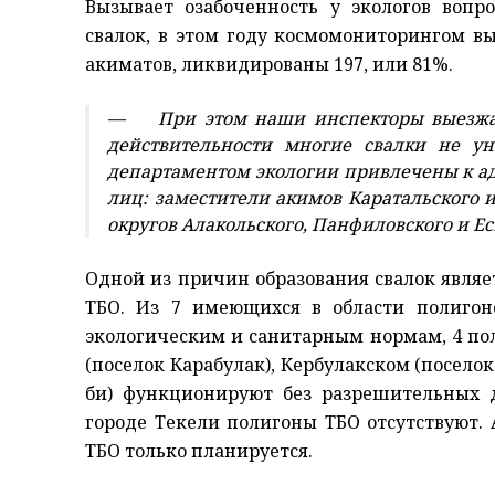
Вызывает озабоченность у экологов вопр
свалок, в этом году космомониторингом в
акиматов, ликвидированы 197, или 81%.
— При этом наши инспекторы выезжали
действительности многие свалки не у
департаментом экологии привлечены к а
лиц: заместители акимов Каратальского и
округов Алакольского, Панфиловского и Е
Одной из причин образования свалок являе
ТБО. Из 7 имеющихся в области полигоно
экологическим и санитарным нормам, 4 по
(поселок Карабулак), Кербулакском (посело
би) функционируют без разрешительных д
городе Текели полигоны ТБО отсутствуют. 
ТБО только планируется.