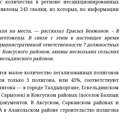
ос количества в регионе несанкционированных
ыявлены 243 свалки, из которых, по информации
 на места, — рассказал Ерасыл Бекжанов. – В
ничтожены. В связи с этим в настоящее время
дминистративной ответственности 7 должностных
 Коксуского районов, акимы нескольких сельских
скельдинского районов.
тся малое количество легализованных полигонов
в только 3 полигона, или 43%, соответствуют
лигона — в городе Талдыкоргане, Ескельдинском
к Сарыозек) и Коксуском районах (поселок Балпык
окументов. В Аксуском, Сарканском районах и
А в Алакольском районе строительство полигона