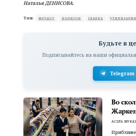
Наталья ДЕНИСОВА.
Тэги:
жетысу
полигон
свалка
утилизаци
Будьте в ц
Подписывайтесь на наши официальн
Telegram
Во ско
Жаркен
АСЕЛЬ МУКА
Приближен