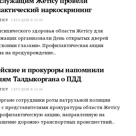
служащим Жетісу провели
актический наркоскрининг
ТІСУ
СЕГОДНЯ В 13:30
психического здоровья области Жетісу для
ужащих организовали День открытых дверей
своими глазами». Профилактическая акция
а на предупреждение...
йские и прокуроры напомнили
лям Талдыкоргана о ПДД
ТІСУ
СЕГОДНЯ В 12:44
органе сотрудники роты патрульной полиции
 с представителями прокуратуры области Жетісу
профилактическую акцию, направленную на
щение дорожно-транспортных происшествий...