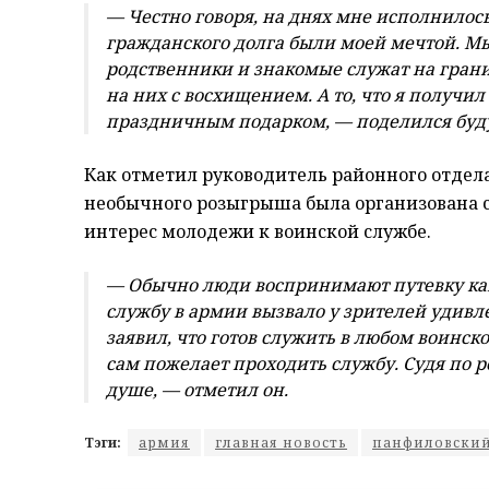
— Честно говоря, на днях мне исполнилось
гражданского долга были моей мечтой. М
родственники и знакомые служат на границ
на них с восхищением. А то, что я получи
праздничным подарком, — поделился буд
Как отметил руководитель районного отдела
необычного розыгрыша была организована с
интерес молодежи к воинской службе.
— Обычно люди воспринимают путевку как
службу в армии вызвало у зрителей удивл
заявил, что готов служить в любом воинск
сам пожелает проходить службу. Судя по 
душе, — отметил он.
Тэги:
армия
главная новость
панфиловский