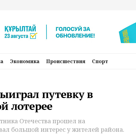
на
Экономика
Происшествия
Спорт
ыиграл путевку в
й лотерее
ника Отечества прошел на
вал большой интерес у жителей района.