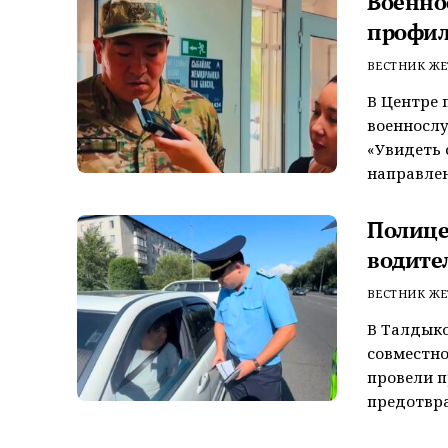
Военно
профил
ВЕСТНИК ЖЕ
В Центре 
военносл
«Увидеть 
направлен
Полице
водите
ВЕСТНИК ЖЕ
В Талдык
совместно
провели 
предотвра