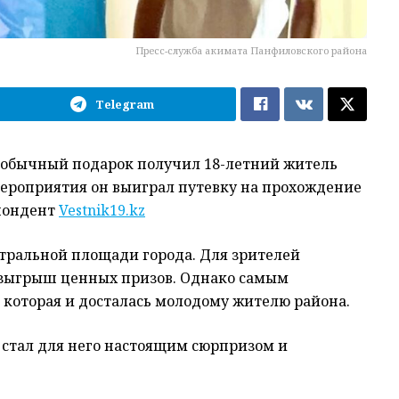
Пресс-служба акимата Панфиловского района
Telegram
еобычный подарок получил 18-летний житель
ероприятия он выиграл путевку на прохождение
спондент
Vestnik19.kz
тральной площади города. Для зрителей
озыгрыш ценных призов. Однако самым
 которая и досталась молодому жителю района.
 стал для него настоящим сюрпризом и