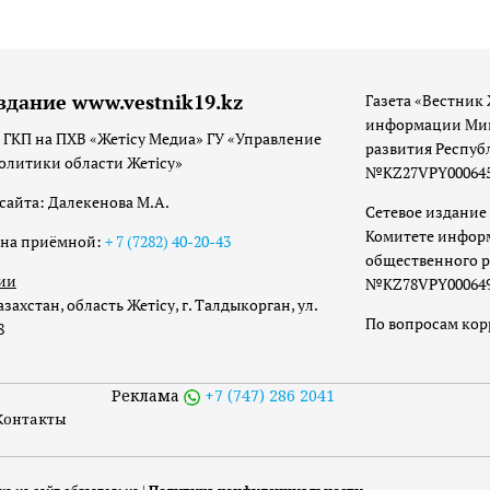
здание www.vestnik19.kz
Газета «Вестник 
информации Мин
 ГКП на ПХВ «Жетісу Медиа» ГУ «Управление
развития Респуб
олитики области Жетісу»
№KZ27VPY00064533
сайта: Далекенова М.А.
Сетевое издание 
Комитете инфор
она приёмной:
+ 7 (7282) 40-20-43
общественного р
ии
№KZ78VPY00064973
захстан, область Жетісу, г. Талдыкорган, ул.
По вопросам ко
8
Реклама
+7 (747) 286 2041
Контакты