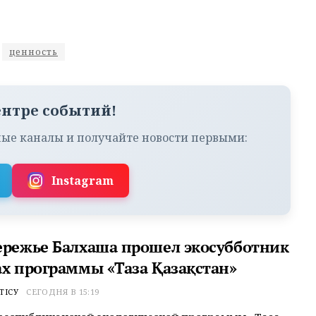
ценность
ентре событий!
ые каналы и получайте новости первыми:
Instagram
ережье Балхаша прошел экосубботник
ах программы «Таза Қазақстан»
ТІСУ
СЕГОДНЯ В 15:19