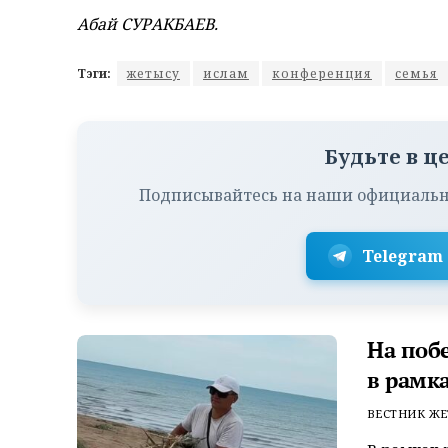
Абай СУРАКБАЕВ.
Тэги:
жетысу
ислам
конференция
семья
Будьте в ц
Подписывайтесь на наши официальн
Telegram
На поб
в рамк
ВЕСТНИК ЖЕ