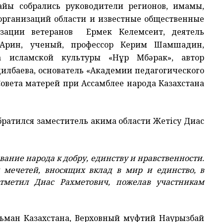
айы собрались руководители регионов, имамы,
организаций области и известные общественные
низации ветеранов Ермек Келемсеит, деятель
Арин, ученый, профессор Керим Шамшадин,
та исламской культуры «Нұр Мүбәрак», автор
илбаева, основатель «Академии педагогического
Совета матерей при Ассамблее народа Казахстана
ратился заместитель акима области Жетісу Диас
ание народа к добру, единству и нравственности.
мечетей, вносящих вклад в мир и единство, в
тметил Диас Рахметович, пожелав участникам
льман Казахстана, Верховный муфтий Наурызбай