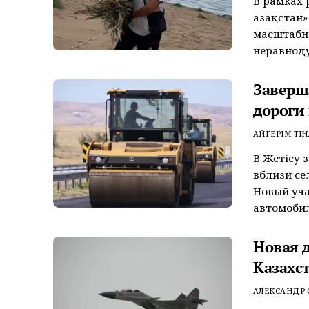
В рамках 
Қазақстан
масштабн
неравноду
Заверш
дороги
АЙГЕРІМ ТІН
В Жетісу 
вблизи се
Новый уча
автомобил
Новая 
Казахс
АЛЕКСАНДР