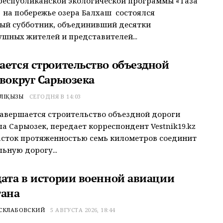
республиканской экологической программы «Таза
» на побережье озера Балхаш состоялся
ый субботник, объединивший десятки
шных жителей и представителей...
ается строительство объездной
 вокруг Сарыозека
ӘЛІҚЫЗЫ
СЕГОДНЯ В 14:03
завершается строительство объездной дороги
ла Сарыозек, передает корреспондент Vestnik19.kz
сток протяженностью семь километров соединит
ьную дорогу...
дата в истории военной авиации
тана
 СКЛАБОВСКИЙ
5 АВГУСТА 2026, 18:44