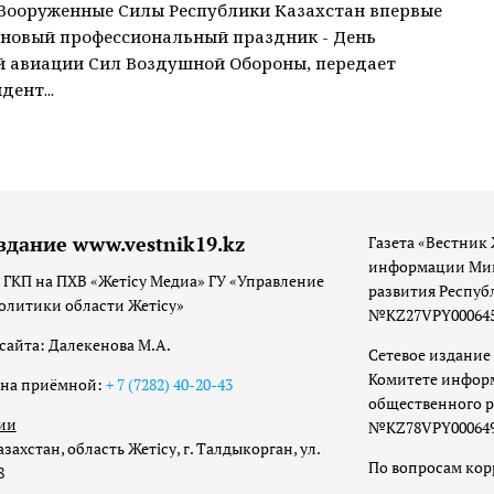
 Вооруженные Силы Республики Казахстан впервые
новый профессиональный праздник - День
 авиации Сил Воздушной Обороны, передает
дент...
здание www.vestnik19.kz
Газета «Вестник 
информации Мин
 ГКП на ПХВ «Жетісу Медиа» ГУ «Управление
развития Респуб
олитики области Жетісу»
№KZ27VPY00064533
сайта: Далекенова М.А.
Сетевое издание 
Комитете инфор
она приёмной:
+ 7 (7282) 40-20-43
общественного р
ии
№KZ78VPY00064973
захстан, область Жетісу, г. Талдыкорган, ул.
По вопросам ко
8