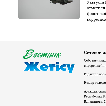
5 августа
отметили 
фронтовой
корреспон
Сетевое и
Собственник:
внутренней п
Редактор веб-
Номер телеф
Адрес редакц
Республика Ка
Балапанова, 2