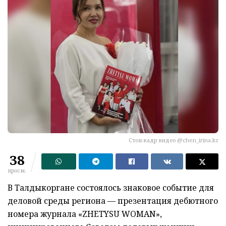
Стоп-кадр видео @chen_irina.kz
38
просм.
В Талдыкоргане состоялось знаковое событие для
деловой среды региона — презентация дебютного
номера журнала «ZHETYSU WOMAN»,