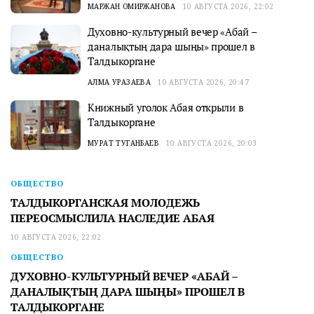
МАРЖАН ОМИРЖАНОВА
10 АВГУСТА 2026, 22:02
Духовно-культурный вечер «Абай –
даналықтың дара шыңы» прошел в
Талдыкоргане
АЛМА УРАЗАЕВА
10 АВГУСТА 2026, 20:47
Книжный уголок Абая открыли в
Талдыкоргане
МУРАТ ТУГАНБАЕВ
10 АВГУСТА 2026, 20:03
ОБЩЕСТВО
ТАЛДЫКОРГАНСКАЯ МОЛОДЕЖЬ
ПЕРЕОСМЫСЛИЛА НАСЛЕДИЕ АБАЯ
10 АВГУСТА 2026, 22:02
ОБЩЕСТВО
ДУХОВНО-КУЛЬТУРНЫЙ ВЕЧЕР «АБАЙ –
ДАНАЛЫҚТЫҢ ДАРА ШЫҢЫ» ПРОШЕЛ В
ТАЛДЫКОРГАНЕ