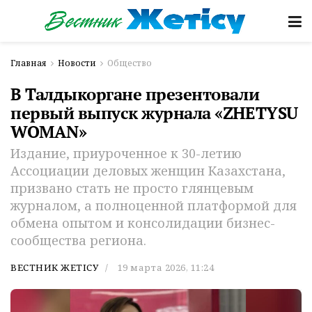
Главная
Новости
Общество
В Талдыкоргане презентовали
первый выпуск журнала «ZHETYSU
WOMAN»
Издание, приуроченное к 30-летию
Ассоциации деловых женщин Казахстана,
призвано стать не просто глянцевым
журналом, а полноценной платформой для
обмена опытом и консолидации бизнес-
сообщества региона.
ВЕСТНИК ЖЕТІСУ
19 марта 2026, 11:24