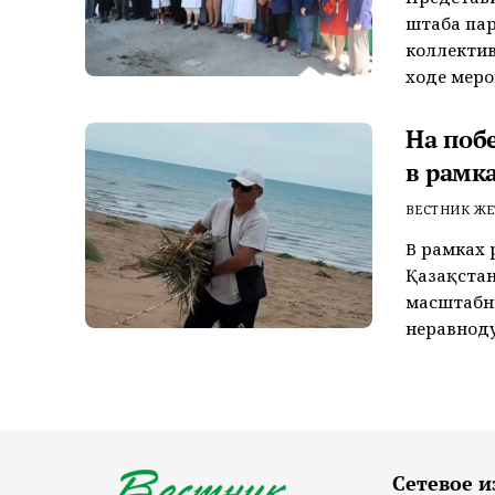
штаба пар
коллектив
ходе меро
На поб
в рамк
ВЕСТНИК ЖЕ
В рамках 
Қазақстан
масштабн
неравноду
Сетевое и