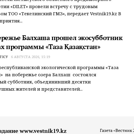
тии «ӘDILET» провели встречу с трудовым
ом ТОО «Текелинский ГМЗ», передает Vestnik19.kz В
приятия...
ережье Балхаша прошел экосубботник
ах программы «Таза Қазақстан»
ТІСУ
6 АВГУСТА 2026, 15:19
республиканской экологической программы «Таза
» на побережье озера Балхаш состоялся
ый субботник, объединивший десятки
шных жителей и представителей...
здание www.vestnik19.kz
Газета «Вестник 