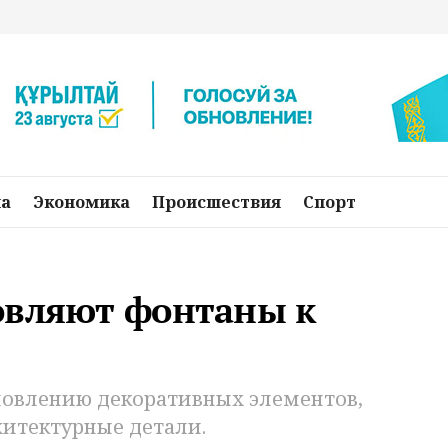
на
Экономика
Происшествия
Спорт
овляют фонтаны к
новлению декоративных элементов,
итектурные детали.