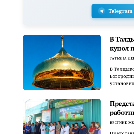
Telegram
В Талд
купол 
ТАТЬЯНА Д
В Талдыко
Богороди
установил
Предст
работн
ВЕСТНИК ЖЕ
Представ