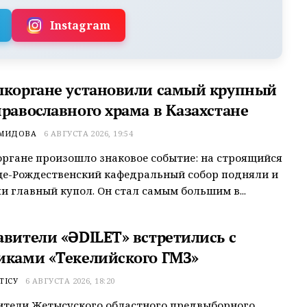
Instagram
ыкоргане установили самый крупный
православного храма в Казахстане
ЕМИДОВА
6 АВГУСТА 2026, 19:54
ргане произошло знаковое событие: на строящийся
це-Рождественский кафедральный собор подняли и
и главный купол. Он стал самым большим в...
авители «ӘDILET» встретились с
иками «Текелийского ГМЗ»
ТІСУ
6 АВГУСТА 2026, 18:20
ители Жетысуского областного предвыборного