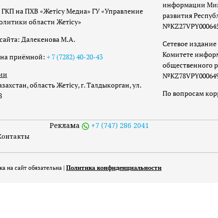
информации Мин
 ГКП на ПХВ «Жетісу Медиа» ГУ «Управление
развития Респуб
олитики области Жетісу»
№KZ27VPY00064533
сайта: Далекенова М.А.
Сетевое издание 
Комитете инфор
она приёмной:
+ 7 (7282) 40-20-43
общественного р
ии
№KZ78VPY00064973
захстан, область Жетісу, г. Талдыкорган, ул.
По вопросам ко
8
Реклама
+7 (747) 286 2041
Контакты
а на сайт обязательна |
Политика конфиденциальности