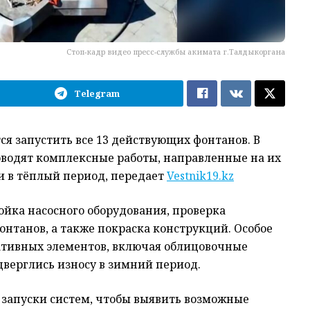
Стоп-кадр видео пресс-службы акимата г.Талдыкоргана
Telegram
ся запустить все 13 действующих фонтанов. В
водят комплексные работы, направленные на их
и в тёплый период, передает
Vestnik19.kz
ойка насосного оборудования, проверка
танов, а также покраска конструкций. Особое
ативных элементов, включая облицовочные
дверглись износу в зимний период.
 запуски систем, чтобы выявить возможные