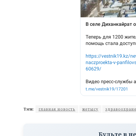
Тэги:
главная новость
жетысу
здравоохран
Будьте в ц