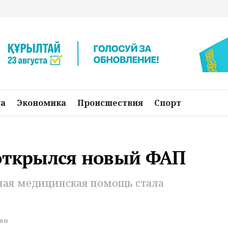
на
Экономика
Происшествия
Спорт
 открылся новый ФАП
нная медицинская помощь стала
во