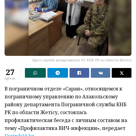
Пресс-служба департамента ПС КНБ РК по области Жетісу
27
просм.
В пограничном отделе «Сарқан», относящемся к
пограничному управлению по Алакольскому
району департамента Пограничной службы КНБ
РК по области Жетісу, состоялась
профилактическая беседа с личным составом на
тему «Профилактика ВИЧ-инфекции», передает
Vestnik19.kz