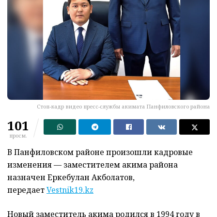
Стоп-кадр видео пресс-службы акимата Панфиловского района
101
просм.
В Панфиловском районе произошли кадровые
изменения — заместителем акима района
назначен Еркебулан Акболатов,
передает
Vestnik19.kz
Новый заместитель акима родился в 1994 году в