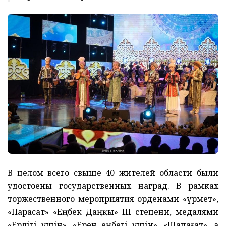
В целом всего свыше 40 жителей области были
удостоены государственных наград. В рамках
торжественного мероприятия орденами «Құрмет»,
«Парасат» «Еңбек Даңқы» III степени, медалями
«Ерлігі үшін», «Ерен еңбегі үшін», «Шапағат», а