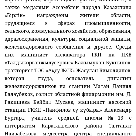
также медалями Ассамблеи народа Казахстана
«Бірлік» награждены жители области,
трудящиеся в сферах промышленности,
сельского, коммунального хозяйства, образования,
здравоохранения, культуры, социальной защиты,
железнодорожного сообщения и другое. Среди
них машинист экскаватора ГКП на ПХВ
«Талдыкорганжылусервис» Кажымукан Букпинов,
тракторист ТОО «Ақсу ЖСК» Жасулан Бимолданов,
ветеран труда, основатель династии
железнодорожников на станции Матай Даниял
Балаубеков, солист областной филармонии им. Д.
Ракишева Бейбит Мусаев, машинист насосной
станции ГККП «Панфилов су құбыры» Александр
Бургарт, учитель средней школы №13 с
интернатом Каратальского района Салтанат
Найзабекова, медсестра центра специального