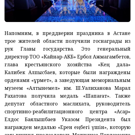
Напомним, в преддверии праздника в Астане
трое жителей области получили госнаграды из
рук Главы государства. Это генеральный
директор ТОО «Кайнар-АКБ» Ербол Ажмагамбетов,
глава крестьянского хозяйства «Кең дала»
Калибек Алпысбаев, которые были награждены
орденами «Құрмет», а заведующая мемориальным
музеем «Алтынемел» им. Ш.Уалиханова Марал
Рахатова получила медаль «Шапағат». Также
депутат областного маслихата, руководитель
спортивно-реабилитационного центра «Асар»
Елдос Баялышбаев Указом Президента был
награжден медалью «Ерен еңбегі үшін», которую
ему вручил председатель Мажилиса Парламента