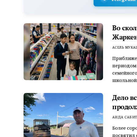
Во ско
Жаркен
АСЕЛЬ МУКА
Приближен
периодом
семейного
школьной..
Дело в
продол
АИДА САБИ
Более сор
посвятил 