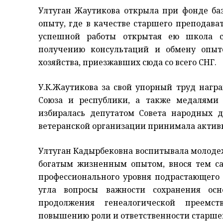
Ултуган Жаутикова открыла при фонде ба
опыту, где в качестве старшего преподава
успешной работы открытая ею школа с
получению консультаций и обмену опыто
хозяйства, приезжавших сюда со всего СНГ
У.К.Жаутикова за свой упорный труд наг
Союза и республики, а также медалями
избиралась депутатом Совета народных д
ветеранской организации принимала активн
Ултуган Кадырбековна воспитывала молодеж
богатым жизненным опытом, внося тем с
профессионального уровня подрастающего 
угла вопросы важности сохранения ос
продолжения генеалогической преемст
повышению роли и ответственности старшег