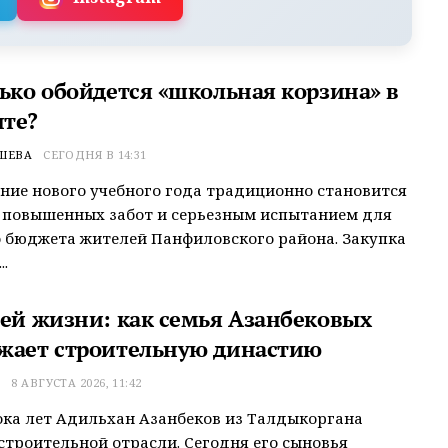
лько обойдется «школьная корзина» в
те?
ШЕВА
СЕГОДНЯ В 14:31
ие нового учебного года традиционно становится
 повышенных забот и серьезным испытанием для
 бюджета жителей Панфиловского района. Закупка
.
сей жизни: как семья Азанбековых
жает строительную династию
Т
8 АВГУСТА 2026, 11:42
ока лет Адильхан Азанбеков из Талдыкоргана
строительной отрасли. Сегодня его сыновья