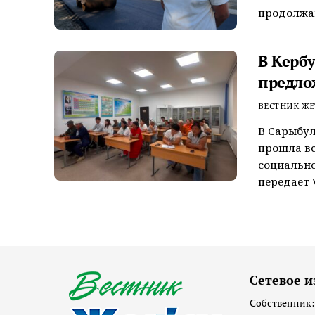
продолжаю
В Керб
предло
ВЕСТНИК ЖЕ
В Сарыбул
прошла вс
социально
передает V
Сетевое и
Собственник: