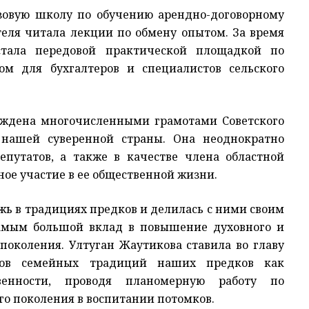
зовую школу по обучению арендно-договорному
теля читала лекции по обмену опытом. За время
тала передовой практической площадкой по
м для бухгалтеров и специалистов сельского
.
раждена многочисленными грамотами Советского
 нашей суверенной страны. Она неоднократно
епутатов, а также в качестве члена областной
ое участие в ее общественной жизни.
ь в традициях предков и делилась с ними своим
амым большой вклад в повышение духовного и
поколения. Ултуган Жаутикова ставила во главу
нов семейных традиций наших предков как
венности, проводя планомерную работу по
о поколения в воспитании потомков.