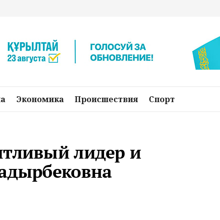
на
Экономика
Происшествия
Спорт
нтливый лидер и
Кадырбековна
о