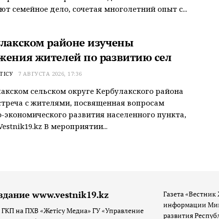
т семейное дело, сочетая многолетний опыт с...
улакском районе изучены
жения жителей по развитию сел
ТІСУ
7 АВГУСТА 2026, 17:36
акском сельском округе Кербулакского района
треча с жителями, посвященная вопросам
-экономического развития населенного пункта,
estnik19.kz В мероприятии...
здание www.vestnik19.kz
Газета «Вестник 
информации Мин
 ГКП на ПХВ «Жетісу Медиа» ГУ «Управление
развития Респуб