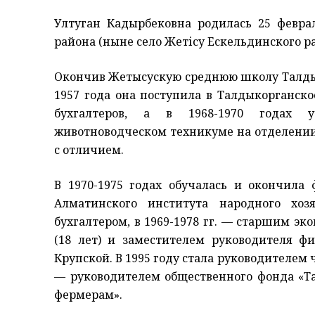
Ултуган Кадырбековна родилась 25 февра
района (ныне село Жетісу Ескельдинского ра
Окончив Жетысускую среднюю школу Талдыко
1957 года она поступила в Талдыкорганск
бухгалтеров, а в 1968-1970 годах у
животноводческом техникуме на отделении 
с отличием.
В 1970-1975 годах обучалась и окончила 
Алматинского института народного хоз
бухгалтером, в 1969-1978 гг. — старшим эк
(18 лет) и заместителем руководителя ф
Крупской. В 1995 году стала руководителем ч
— руководителем общественного фонда «Т
фермерам».