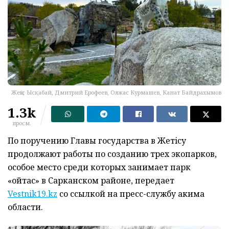
Жеңіс Ысқабай, Дмитрий Ерофеев, Олжас Курмашев, Канат Байдрахымов
1.3k
просм.
По поручению Главы государства в Жетiсу
продолжают работы по созданию трех экопарков,
особое место среди которых занимает парк
«Қойтас» в Сарканском районе, передает
Vestnik19.kz
со ссылкой на пресс-службу акима
области.