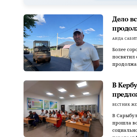
Дело в
продол
АИДА САБИ
Более сор
посвятил 
продолжаю
В Керб
предло
ВЕСТНИК ЖЕ
В Сарыбул
прошла вс
социально