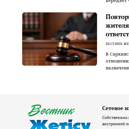
передает V
Повтор
жителя
ответс
ВЕСТНИК ЖЕ
В Сарканс
отношении
назначенн
Сетевое и
Собственник:
внутренней п