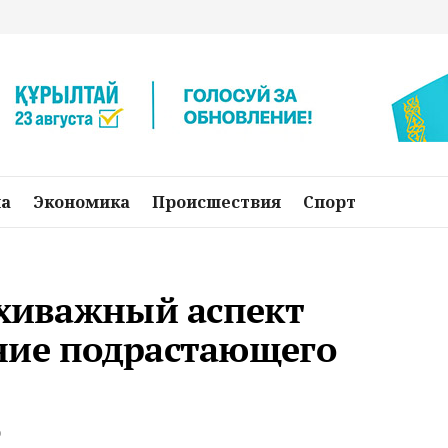
на
Экономика
Происшествия
Спорт
рхиважный аспект
ние подрастающего
о