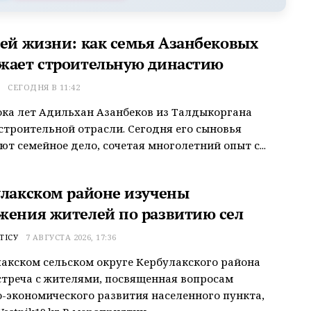
сей жизни: как семья Азанбековых
жает строительную династию
Т
СЕГОДНЯ В 11:42
ока лет Адильхан Азанбеков из Талдыкоргана
строительной отрасли. Сегодня его сыновья
т семейное дело, сочетая многолетний опыт с...
улакском районе изучены
жения жителей по развитию сел
ТІСУ
7 АВГУСТА 2026, 17:36
акском сельском округе Кербулакского района
треча с жителями, посвященная вопросам
-экономического развития населенного пункта,