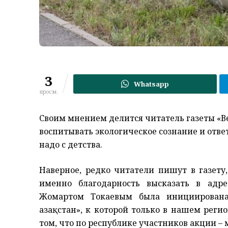
3
Whatsapp
просм.
Своим мнением делится читатель газеты «Ве
воспитывать экологическое сознание и отве
надо с детства.
Наверное, редко читатели пишут в газету,
именно благодарность высказать в адр
Жомартом Токаевым была инициирована 
Қазақстан», к которой только в нашем реги
том, что по республике участников акции –