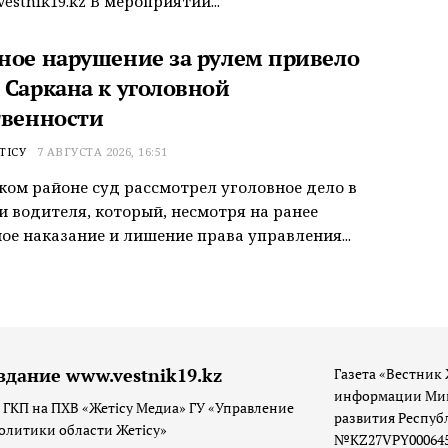
estnik19.kz В мероприятии...
ное нарушение за рулем привело
 Саркана к уголовной
твенности
ТІСУ
7 АВГУСТА 2026, 16:51
ком районе суд рассмотрел уголовное дело в
 водителя, который, несмотря на ранее
ое наказание и лишение права управления...
здание www.vestnik19.kz
Газета «Вестник 
информации Мин
 ГКП на ПХВ «Жетісу Медиа» ГУ «Управление
развития Респуб
олитики области Жетісу»
№KZ27VPY00064533