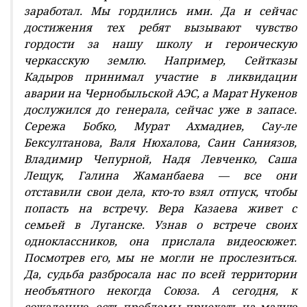
заработал. Мы гордились ими. Да и сейчас
достижения тех ребят вызывают чувство
гордости за нашу школу и героическую
черкасскую землю. Например, Сейтказы
Кадыров принимал участие в ликвидации
аварии на Чернобыльской АЭС, а Марат Нукенов
дослужился до генерала, сейчас уже в запасе.
Сережа Бобко, Мурат Ахмадиев, Сау-ле
Бексултанова, Валя Нюхалова, Саин Саниязов,
Владимир Чепурной, Надя Левченко, Саша
Лещук, Галина Жаманбаева — все они
отставили свои дела, кто-то взял отпуск, чтобы
попасть на встречу. Вера Казаева живет с
семьей в Луганске. Узнав о встрече своих
одноклассников, она прислала видеосюжет.
Посмотрев его, мы не могли не прослезиться.
Да, судьба разбросала нас по всей территории
необъятного некогда Союза. А сегодня, к
сожалению, есть проблемы приехать на малую