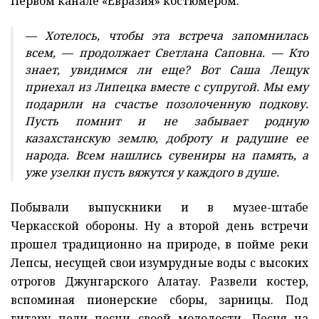
Первом канале «Евразия» костюмером.
— Хотелось, чтобы эта встреча запомнилась
всем, — продолжает Светлана Саповна. — Кто
знает, увидимся ли еще? Вот Саша Лещук
приехал из Липецка вместе с супругой. Мы ему
подарили на счастье позолоченную подкову.
Пусть помнит и не забывает родную
казахстанскую землю, доброту и радушие ее
народа. Всем нашлись сувениры на память, а
уже узелки пусть вяжутся у каждого в душе.
Побывали выпускники и в музее-штабе
Черкасской обороны. Ну а второй день встречи
прошел традиционно на природе, в пойме реки
Лепсы, несущей свои изумрудные воды с высоких
отрогов Джунгарского Алатау. Развели костер,
вспоминая пионерские сборы, зарницы. Под
гитару пели песни своей молодости. Песня на