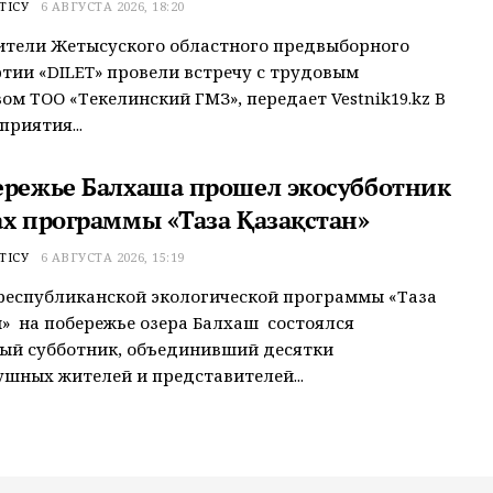
ТІСУ
6 АВГУСТА 2026, 18:20
ители Жетысуского областного предвыборного
тии «ӘDILET» провели встречу с трудовым
ом ТОО «Текелинский ГМЗ», передает Vestnik19.kz В
приятия...
ережье Балхаша прошел экосубботник
ах программы «Таза Қазақстан»
ТІСУ
6 АВГУСТА 2026, 15:19
республиканской экологической программы «Таза
» на побережье озера Балхаш состоялся
ый субботник, объединивший десятки
шных жителей и представителей...