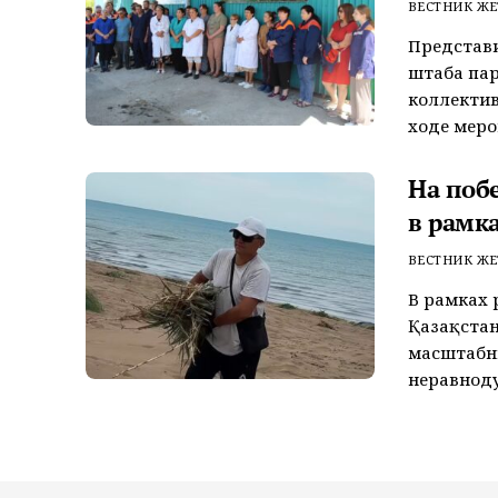
ВЕСТНИК ЖЕ
Представ
штаба пар
коллектив
ходе меро
На поб
в рамк
ВЕСТНИК ЖЕ
В рамках 
Қазақстан
масштабн
неравноду