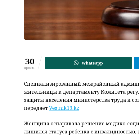
30
Whatsapp
просм.
Специализированный межрайонный админис
жительницы к департаменту Комитета регул
защиты населения министерства труда и со
передает
Vestnik19.kz
Женщина оспаривала решение медико-социал
лишился статуса ребенка с инвалидностью, 