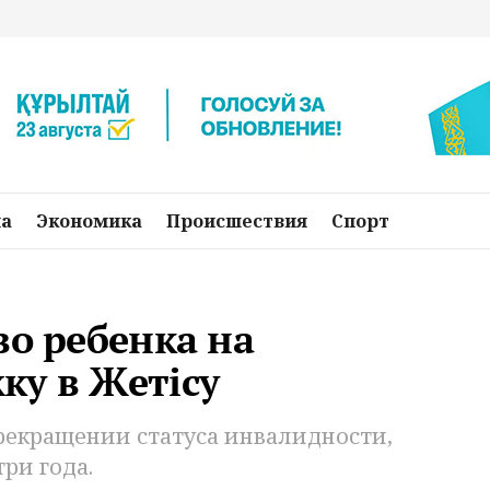
на
Экономика
Происшествия
Спорт
во ребенка на
ку в Жетісу
екращении статуса инвалидности,
три года.