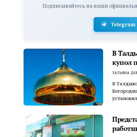
Подписывайтесь на наши официальн
Telegram
В Талд
купол 
ТАТЬЯНА Д
В Талдыко
Богороди
установил
Предст
работн