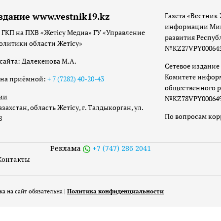
здание www.vestnik19.kz
Газета «Вестник 
информации Мин
 ГКП на ПХВ «Жетісу Медиа» ГУ «Управление
развития Респуб
олитики области Жетісу»
№KZ27VPY00064533
сайта: Далекенова М.А.
Сетевое издание 
Комитете инфор
она приёмной:
+ 7 (7282) 40-20-43
общественного р
ии
№KZ78VPY00064973
захстан, область Жетісу, г. Талдыкорган, ул.
По вопросам ко
8
Реклама
+7 (747) 286 2041
Контакты
а на сайт обязательна |
Политика конфиденциальности