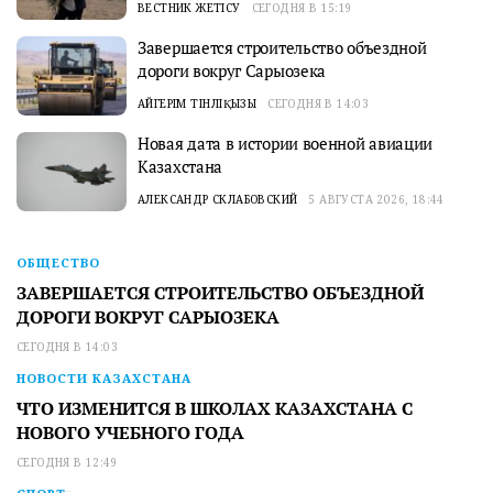
ВЕСТНИК ЖЕТІСУ
СЕГОДНЯ В 15:19
Завершается строительство объездной
дороги вокруг Сарыозека
АЙГЕРІМ ТІНӘЛІҚЫЗЫ
СЕГОДНЯ В 14:03
Новая дата в истории военной авиации
Казахстана
АЛЕКСАНДР СКЛАБОВСКИЙ
5 АВГУСТА 2026, 18:44
ОБЩЕСТВО
ЗАВЕРШАЕТСЯ СТРОИТЕЛЬСТВО ОБЪЕЗДНОЙ
ДОРОГИ ВОКРУГ САРЫОЗЕКА
СЕГОДНЯ В 14:03
НОВОСТИ КАЗАХСТАНА
ЧТО ИЗМЕНИТСЯ В ШКОЛАХ КАЗАХСТАНА С
НОВОГО УЧЕБНОГО ГОДА
СЕГОДНЯ В 12:49